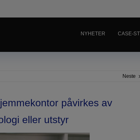
NYHETER
CASE-ST
Neste
å hjemmekontor påvirkes av
ogi eller utstyr