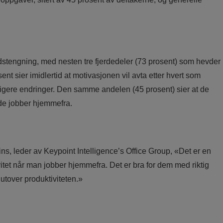
edstengning, med nesten tre fjerdedeler (73 prosent) som hevder
sent sier imidlertid at motivasjonen vil avta etter hvert som
rligere endringer. Den samme andelen (45 prosent) sier at de
 de jobber hjemmefra.
s, leder av Keypoint Intelligence’s Office Group, «Det er en
itet når man jobber hjemmefra. Det er bra for dem med riktig
 utover produktiviteten.»