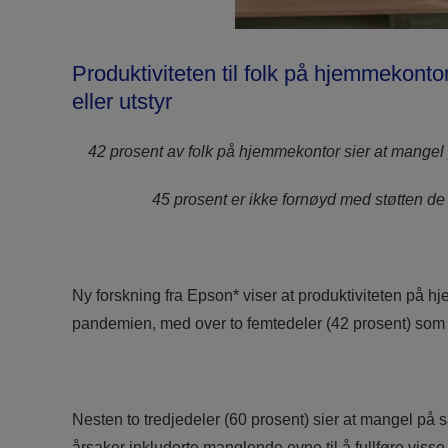
Produktiviteten til folk på hjemmekont
eller utstyr
42 prosent av folk på hjemmekontor sier at mangel p
45 prosent er ikke fornøyd med støtten de
Ny forskning fra Epson* viser at produktiviteten på hj
pandemien, med over to femtedeler (42 prosent) som s
Nesten to tredjedeler (60 prosent) sier at mangel på
årsaker inkluderte manglende evne til å fullføre visse