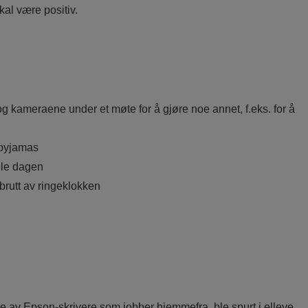
al være positiv.
 kameraene under et møte for å gjøre noe annet, f.eks. for å
 pyjamas
ele dagen
brutt av ringeklokken
e av Epson-skrivere som jobber hjemmefra, ble spurt i elleve