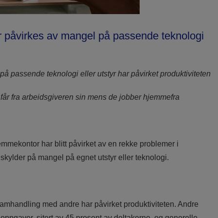
or påvirkes av mangel på passende teknologi
å passende teknologi eller utstyr har påvirket produktiviteten
 får fra arbeidsgiveren sin mens de jobber hjemmefra
emmekontor har blitt påvirket av en rekke problemer i
kylder på mangel på egnet utstyr eller teknologi.
 samhandling med andre har påvirket produktiviteten. Andre
 oppgaver, sitert av 45 prosent av deltakerne, og generelle