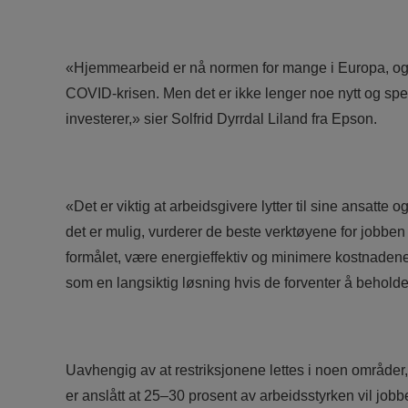
«Hjemmearbeid er nå normen for mange i Europa, og v
COVID-krisen. Men det er ikke lenger noe nytt og sp
investerer,» sier Solfrid Dyrrdal Liland fra Epson.
«Det er viktig at arbeidsgivere lytter til sine ansatte 
det er mulig, vurderer de beste verktøyene for jobbe
formålet, være energieffektiv og minimere kostnadene.
som en langsiktig løsning hvis de forventer å beholde
Uavhengig av at restriksjonene lettes i noen områder,
er anslått at 25–30 prosent av arbeidsstyrken vil jo