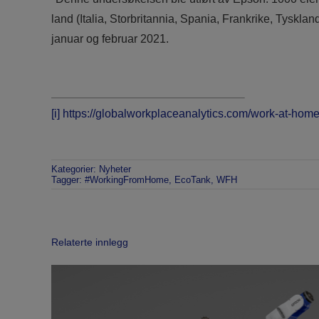
land (Italia, Storbritannia, Spania, Frankrike, Tyskl
januar og februar 2021.
[i]
https://globalworkplaceanalytics.com/work-at-home-
Kategorier:
Nyheter
Tagger:
#WorkingFromHome
,
EcoTank
,
WFH
Relaterte innlegg