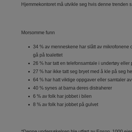
Hjemmekontoret må utvikle seg hvis denne trenden sk
Morsomme funn
34 % av menneskene har slått av mikrofonene og
gå på toalettet
26 % har tatt en telefonsamtale i undertøy eller
27 % har ikke tatt seg bryet med å kle på seg h
64 % har hatt viktige oppgaver eller samtaler av
40 % synes at barna deres distraherer
6 % av folk har jobbet i bilen
8 % av folk har jobbet på gulvet
*Denne undersøkelsen ble utført av Epson. 1000 eier