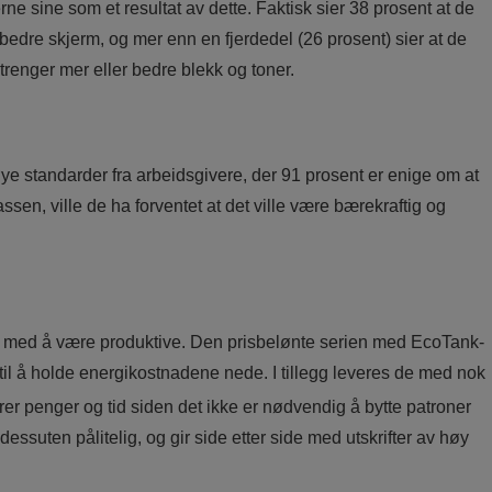
e sine som et resultat av dette. Faktisk sier 38 prosent at de
n bedre skjerm, og mer enn en fjerdedel (26 prosent) sier at de
 trenger mer eller bedre blekk og toner.
ye standarder fra arbeidsgivere, der 91 prosent er enige om at
assen, ville de ha forventet at det ville være bærekraftig og
re med å være produktive. Den prisbelønte serien med EcoTank-
 til å holde energikostnadene nede. I tillegg leveres de med nok
er penger og tid siden det ikke er nødvendig å bytte patroner
 dessuten pålitelig, og gir side etter side med utskrifter av høy