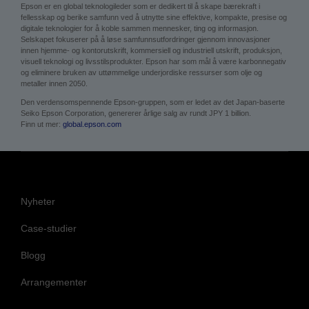
Epson er en global teknologileder som er dedikert til å skape bærekraft i
fellesskap og berike samfunn ved å utnytte sine effektive, kompakte, presise og
digitale teknologier for å koble sammen mennesker, ting og informasjon.
Selskapet fokuserer på å løse samfunnsutfordringer gjennom innovasjoner
innen hjemme- og kontorutskrift, kommersiell og industriell utskrift, produksjon,
visuell teknologi og livsstilsprodukter. Epson har som mål å være karbonnegativ
og eliminere bruken av uttømmelige underjordiske ressurser som olje og
metaller innen 2050.
Den verdensomspennende Epson-gruppen, som er ledet av det Japan-baserte
Seiko Epson Corporation, genererer årlige salg av rundt JPY 1 billion.
Finn ut mer:
global.epson.com
Nyheter
Case-studier
Blogg
Arrangementer