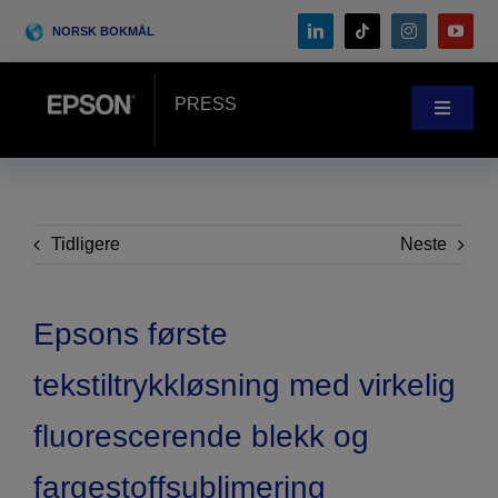
Skip
NORSK BOKMÅL
to
content
PRESS
Toggle
Navigat
Nyheter
Case-Studie
Tidligere
Neste
Blogg
Epsons første
tekstiltrykkløsning med virkelig
Arrangementer
fluorescerende blekk og
Search
fargestoffsublimering
for: