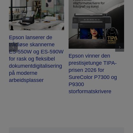
Epson lanserer de
-
trådløse skannerne
e
ES-550W og ES-590W
Epson vinner den
E
for rask og fleksibel
prestisjetunge TIPA-
E
dokumentdigitalisering
prisen 2026 for
b
på moderne
SureColor P7300 og
p
arbeidsplasser
P9300
storformatskrivere