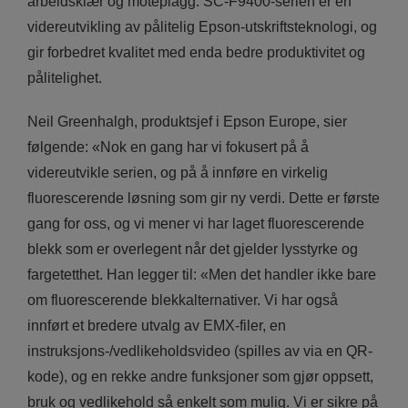
arbeidsklær og moteplagg. SC-F9400-serien er en
videreutvikling av pålitelig Epson-utskriftsteknologi, og
gir forbedret kvalitet med enda bedre produktivitet og
pålitelighet.
Neil Greenhalgh, produktsjef i Epson Europe, sier
følgende: «Nok en gang har vi fokusert på å
videreutvikle serien, og på å innføre en virkelig
fluorescerende løsning som gir ny verdi. Dette er første
gang for oss, og vi mener vi har laget fluorescerende
blekk som er overlegent når det gjelder lysstyrke og
fargetetthet. Han legger til: «Men det handler ikke bare
om fluorescerende blekkalternativer. Vi har også
innført et bredere utvalg av EMX-filer, en
instruksjons-/vedlikeholdsvideo (spilles av via en QR-
kode), og en rekke andre funksjoner som gjør oppsett,
bruk og vedlikehold så enkelt som mulig. Vi er sikre på