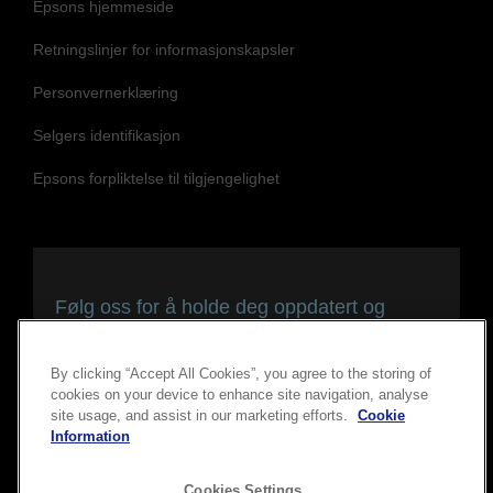
Epsons hjemmeside
Retningslinjer for informasjonskapsler
Personvernerklæring
Selgers identifikasjon
Epsons forpliktelse til tilgjengelighet
Følg oss for å holde deg oppdatert og
tilkoblet
By clicking “Accept All Cookies”, you agree to the storing of
cookies on your device to enhance site navigation, analyse
site usage, and assist in our marketing efforts.
Cookie
Information
Cookies Settings