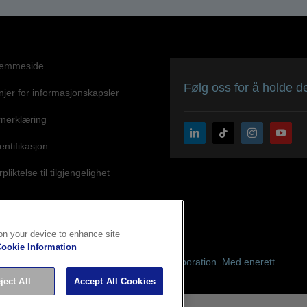
jemmeside
Følg oss for å holde de
njer for informasjonskapsler
nerklæring
entifikasjon
liktelse til tilgjengelighet
 on your device to enhance site
ookie Information
Copyright © 2026 Seiko Epson Corporation. Med enerett.
ject All
Accept All Cookies