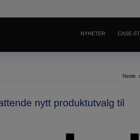
NYHETER
CASE-ST
Neste
tende nytt produktutvalg til