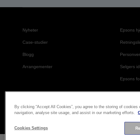
Nyheter
Epsons h
Case-studier
Retningsli
Blogg
Personver
Arrangementer
Selgers id
Epsons forp
By clicking “Accept All Cookies”, you agree to the storing of cookies
navigation, analyse site usage, and assist in our marketing efforts.
C
Cookies Settings
Re