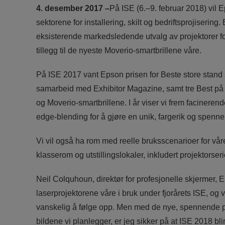
4. desember 2017 –
På ISE (6.–9. februar 2018) vil 
sektorene for installering, skilt og bedriftsprojisering
eksisterende markedsledende utvalg av projektorer for 
tillegg til de nyeste Moverio-smartbrillene våre.
På ISE 2017 vant Epson prisen for Beste store stand
samarbeid med Exhibitor Magazine, samt tre Best på IS
og Moverio-smartbrillene. I år viser vi frem facinere
edge-blending for å gjøre en unik, fargerik og spenne
Vi vil også ha rom med reelle bruksscenarioer for vå
klasserom og utstillingslokaler, inkludert projektor
Neil Colquhoun, direktør for profesjonelle skjermer, 
laserprojektorene våre i bruk under fjorårets ISE, og v
vanskelig å følge opp. Men med de nye, spennende p
bildene vi planlegger, er jeg sikker på at ISE 2018 bl