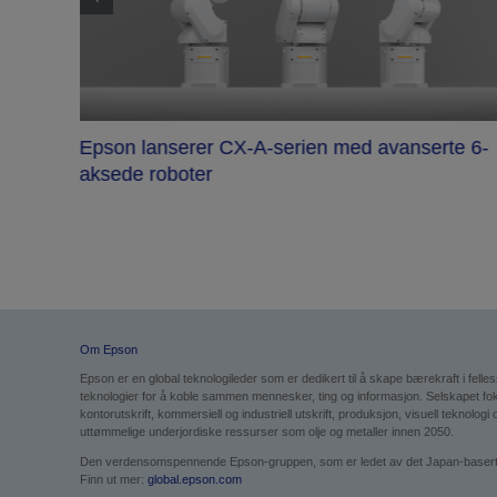
Epson lanserer CX-A-serien med avanserte 6-
aksede roboter
e med
Om Epson
Epson er en global teknologileder som er dedikert til å skape bærekraft i fell
teknologier for å koble sammen mennesker, ting og informasjon. Selskapet f
kontorutskrift, kommersiell og industriell utskrift, produksjon, visuell teknol
uttømmelige underjordiske ressurser som olje og metaller innen 2050.
Den verdensomspennende Epson-gruppen, som er ledet av det Japan-baserte Se
Finn ut mer:
global.epson.com