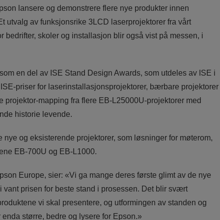
Epson lansere og demonstrere flere nye produkter innen
. Et utvalg av funksjonsrike 3LCD laserprojektorer fra vårt
bedrifter, skoler og installasjon blir også vist på messen, i
 som en del av ISE Stand Design Awards, som utdeles av ISE i
E-priser for laserinstallasjonsprojektorer, bærbare projektorer
nde projektor-mapping fra flere EB-L25000U-projektorer med
nde historie levende.
re nye og eksisterende projektorer, som løsninger for møterom,
seriene EB-700U og EB-L1000.
Epson Europe, sier: «Vi ga mange deres første glimt av de nye
i vant prisen for beste stand i prosessen. Det blir svært
roduktene vi skal presentere, og utformingen av standen og
ir enda større, bedre og lysere for Epson.»