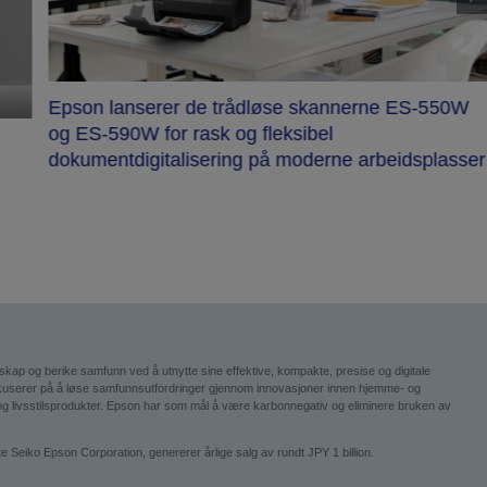
Epson lanserer de trådløse skannerne ES-550W
og ES-590W for rask og fleksibel
dokumentdigitalisering på moderne arbeidsplasser
esskap og berike samfunn ved å utnytte sine effektive, kompakte, presise og digitale
okuserer på å løse samfunnsutfordringer gjennom innovasjoner innen hjemme- og
ogi og livsstilsprodukter. Epson har som mål å være karbonnegativ og eliminere bruken av
iko Epson Corporation, genererer årlige salg av rundt JPY 1 billion.