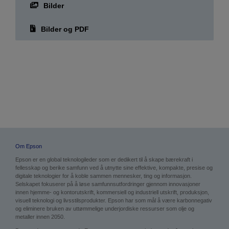
Bilder og PDF
Om Epson
Epson er en global teknologileder som er dedikert til å skape bærekraft i
fellesskap og berike samfunn ved å utnytte sine effektive, kompakte, presise og
digitale teknologier for å koble sammen mennesker, ting og informasjon.
Selskapet fokuserer på å løse samfunnsutfordringer gjennom innovasjoner
innen hjemme- og kontorutskrift, kommersiell og industriell utskrift, produksjon,
visuell teknologi og livsstilsprodukter. Epson har som mål å være karbonnegativ
og eliminere bruken av uttømmelige underjordiske ressurser som olje og
metaller innen 2050.
Den verdensomspennende Epson-gruppen, som er ledet av det Japan-baserte
Seiko Epson Corporation, genererer årlige salg av rundt JPY 1 billion.
Finn ut mer:
global.epson.com