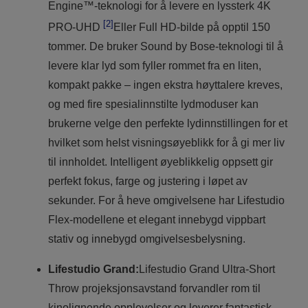
Engine™-teknologi for å levere en lyssterk 4K
[2]
PRO-UHD
Eller Full HD-bilde på opptil 150
tommer. De bruker Sound by Bose-teknologi til å
levere klar lyd som fyller rommet fra en liten,
kompakt pakke – ingen ekstra høyttalere kreves,
og med fire spesialinnstilte lydmoduser kan
brukerne velge den perfekte lydinnstillingen for et
hvilket som helst visningsøyeblikk for å gi mer liv
til innholdet. Intelligent øyeblikkelig oppsett gir
perfekt fokus, farge og justering i løpet av
sekunder. For å heve omgivelsene har Lifestudio
Flex-modellene et elegant innebygd vippbart
stativ og innebygd omgivelsesbelysning.
Lifestudio Grand:
Lifestudio Grand Ultra-Short
Throw projeksjonsavstand forvandler rom til
kinolignende opplevelser og leverer fantastisk