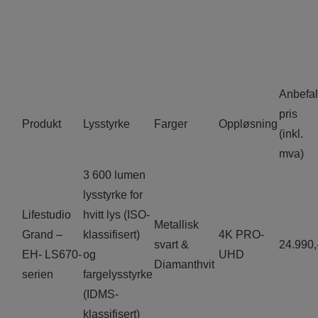
Anbefal
pris
Produkt
Lysstyrke
Farger
Oppløsning
(inkl.
mva)
3 600 lumen
lysstyrke for
Lifestudio
hvitt lys (ISO-
Metallisk
Grand –
klassifisert)
4K PRO-
svart &
24.990,
EH- LS670-
og
UHD
Diamanthvit
serien
fargelysstyrke
(IDMS-
klassifisert)