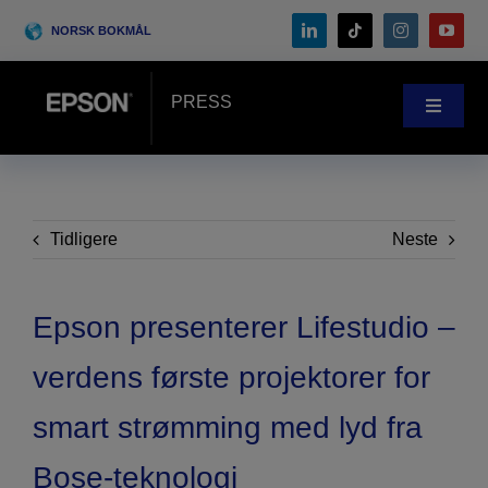
Skip
NORSK BOKMÅL
to
content
PRESS
Toggle
Navigat
Nyheter
Case-Studie
Tidligere
Neste
Blogg
Epson presenterer Lifestudio –
verdens første projektorer for
Arrangementer
smart strømming med lyd fra
Search
Bose-teknologi
for: