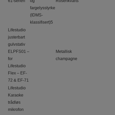
61-serien
og
Rosenkvarts
fargelysstyrke
(IDMS-
klassifisert)5
Lifestudio
justerbart
gulvstativ
ELPFS01 –
Metallisk
for
champagne
Lifestudio
Flex – EF-
72 & EF-71
Lifestudio
Karaoke
trådløs
mikrofon