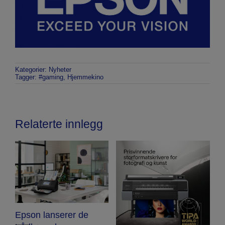
Kategorier:
Nyheter
Tagger:
#gaming
,
Hjemmekino
Relaterte innlegg
Epson lanserer DS-
530III dupleks A4-
E