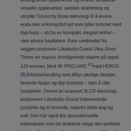
visuelle opplevelser, sømløs strømming og
utnytter Sound by Bose-teknologi til å levere
enda mer virkningsfull lyd som fyller rommet med
dyp bass – alt fra en kompakt, elegant enhet –
uten ekstra høyttalere. Bare centimeter fra
veggen projiserer Lifestudio Grand Ultra-Short
Throw en massiv, kinolignende skjerm på opptil
®3
120 tommer. Med 4K PRO-UHD
med HDR10
[3]
Bildebehandling som tilbyr utrolige detaljer,
levende farger og dyp kontrast – uten å ofre
lysstyrken. Drevet av avansert 3LCD-teknologi,
produserer Lifestudio Grand imponerende
lysstyrke og et levende, naturtro bilde dag og
natt. Den har også fire spesialinnstilte
lydmoduser som lar brukerne velge den perfekte