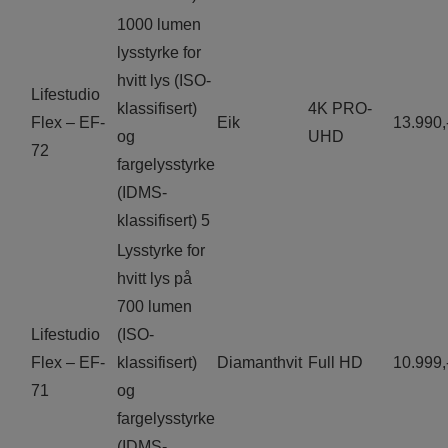
1000 lumen
lysstyrke for
hvitt lys (ISO-
Lifestudio
klassifisert)
4K PRO-
Flex – EF-
Eik
13.990,
og
UHD
72
fargelysstyrke
(IDMS-
klassifisert) 5
Lysstyrke for
hvitt lys på
700 lumen
Lifestudio
(ISO-
Flex – EF-
klassifisert)
Diamanthvit
Full HD
10.999,
71
og
fargelysstyrke
(IDMS-