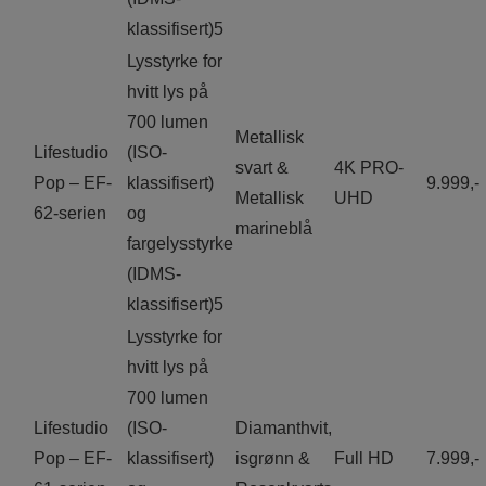
klassifisert)5
Lysstyrke for
hvitt lys på
700 lumen
Metallisk
Lifestudio
(ISO-
svart &
4K PRO-
Pop – EF-
klassifisert)
9.999,-
Metallisk
UHD
62-serien
og
marineblå
fargelysstyrke
(IDMS-
klassifisert)5
Lysstyrke for
hvitt lys på
700 lumen
Lifestudio
(ISO-
Diamanthvit,
Pop – EF-
klassifisert)
isgrønn &
Full HD
7.999,-