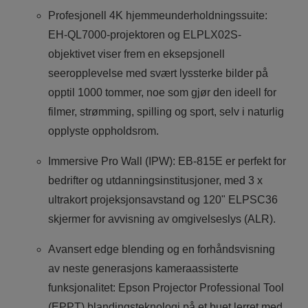
Profesjonell 4K hjemmeunderholdningssuite:
EH-QL7000-projektoren og ELPLX02S-
objektivet viser frem en eksepsjonell
seeropplevelse med svært lyssterke bilder på
opptil 1000 tommer, noe som gjør den ideell for
filmer, strømming, spilling og sport, selv i naturlig
opplyste oppholdsrom.
Immersive Pro Wall (IPW): EB-815E er perfekt for
bedrifter og utdanningsinstitusjoner, med 3 x
ultrakort projeksjonsavstand og 120" ELPSC36
skjermer for avvisning av omgivelseslys (ALR).
Avansert edge blending og en forhåndsvisning
av neste generasjons kameraassisterte
funksjonalitet: Epson Projector Professional Tool
(EPPT) blandingsteknologi på et buet lerret med