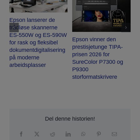
Epson lanserer DS-
530III dupleks A4-
E
skanner for rask og
n
pålitelig digitalisering
i
Epson oppnår
av virksomheten
p
EcoVadis Platinum for
s
bærekraft for andre år
t
på rad
Del denne historien!