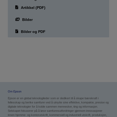
Artikkel (PDF)
Bilder
Bilder og PDF
Om Epson
Epson er en global teknologileder som er dedikert til å skape bærekraft i
fellesskap og berike samfunn ved å utnytte sine effektive, kompakte, presise og
digitale teknologier for å koble sammen mennesker, ting og informasjon.
Selskapet fokuserer på å løse samfunnsutfordringer gjennom innovasjoner
innen hjemme- og kontorutskrift, kommersiell og industriell utskrift, produksjon,
visuell teknologi og livsstilsprodukter. Epson har som mål å være karbonnegativ
og eliminere bruken av uttømmelige underjordiske ressurser som olje og