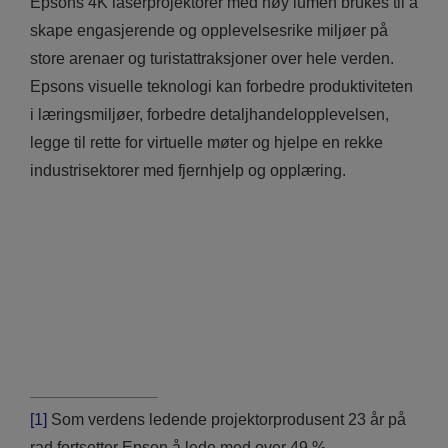
Epsons 4K laserprojektorer med høy lumen brukes til å
skape engasjerende og opplevelsesrike miljøer på
store arenaer og turistattraksjoner over hele verden.
Epsons visuelle teknologi kan forbedre produktiviteten
i læringsmiljøer, forbedre detaljhandelopplevelsen,
legge til rette for virtuelle møter og hjelpe en rekke
industrisektorer med fjernhjelp og opplæring.
[1]
Som verdens ledende projektorprodusent 23 år på
rad fortsetter Epson å lede med over 49 %