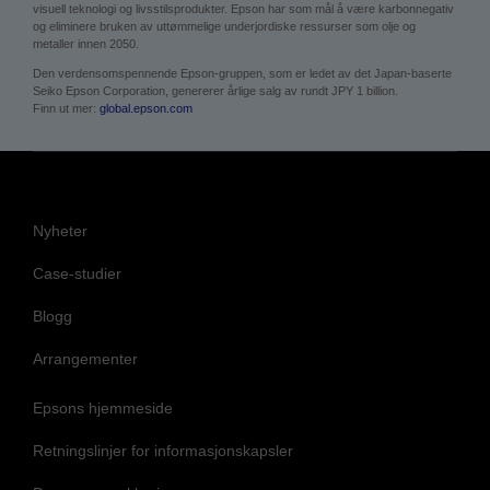
metaller innen 2050.
Den verdensomspennende Epson-gruppen, som er ledet av det Japan-baserte
Seiko Epson Corporation, genererer årlige salg av rundt JPY 1 billion.
Finn ut mer:
global.epson.com
Nyheter
Case-studier
Blogg
Arrangementer
Epsons hjemmeside
Retningslinjer for informasjonskapsler
Personvernerklæring