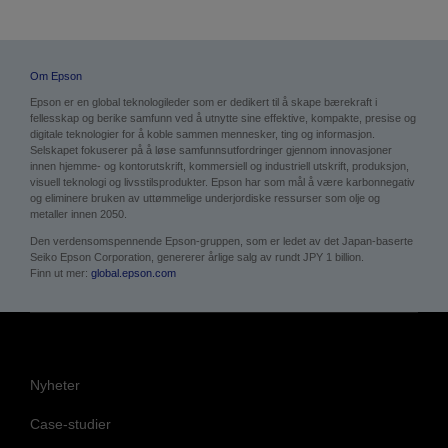
Om Epson
Epson er en global teknologileder som er dedikert til å skape bærekraft i
fellesskap og berike samfunn ved å utnytte sine effektive, kompakte, presise og
digitale teknologier for å koble sammen mennesker, ting og informasjon.
Selskapet fokuserer på å løse samfunnsutfordringer gjennom innovasjoner
innen hjemme- og kontorutskrift, kommersiell og industriell utskrift, produksjon,
visuell teknologi og livsstilsprodukter. Epson har som mål å være karbonnegativ
og eliminere bruken av uttømmelige underjordiske ressurser som olje og
metaller innen 2050.
Den verdensomspennende Epson-gruppen, som er ledet av det Japan-baserte
Seiko Epson Corporation, genererer årlige salg av rundt JPY 1 billion.
Finn ut mer:
global.epson.com
Nyheter
Case-studier