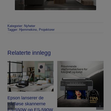
Kategorier:
Nyheter
Tagger:
Hjemmekino
,
Projektorer
Relaterte innlegg
Epson lanserer de
-
trådløse skannerne
e
ES-550W og ES-590W