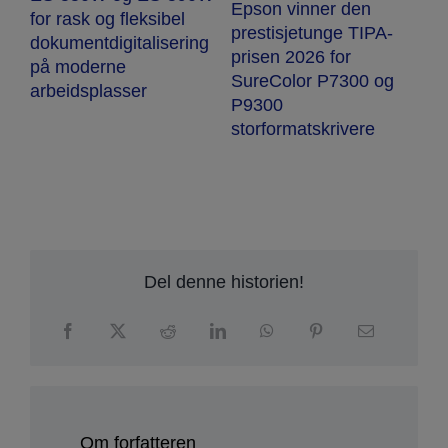
Epson vinner den
E
for rask og fleksibel
prestisjetunge TIPA-
E
dokumentdigitalisering
prisen 2026 for
b
på moderne
SureColor P7300 og
p
arbeidsplasser
P9300
storformatskrivere
Del denne historien!
Om forfatteren