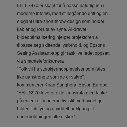
EH‑LS970 er skapt for å passe naturlig inn i
moderne interiør, med stillegående drift og en
elegant ultra‑short‑throw‑design som holder
kabler og rot ute av syne. AI‑drevet
bildeoptimalisering hjelper projektoren å
tilpasse seg skiftende lysforhold, og Epsons
Setting Assistant‑app gir rask, veiledet oppsett
via smarttelefonkamera
“Folk vil ha storskjermopplevelser som føles
like uanstrengte som de er vakre”,
kommenterer Kiran Sanghera, Epson Europe.
“EH-LS970 leverer ekte kinoskala med tanke
på en enkel, moderne livsstil med nydelige
bilder, flott lyd og umiddelbar tilgang til
underholdningen alle elsker.”