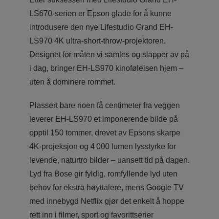
LS670-serien er Epson glade for å kunne
introdusere den nye Lifestudio Grand EH-
LS970 4K ultra-short-throw-projektoren.
Designet for måten vi samles og slapper av på
i dag, bringer EH‑LS970 kinofølelsen hjem –
uten å dominere rommet.
Plassert bare noen få centimeter fra veggen
leverer EH‑LS970 et imponerende bilde på
opptil 150 tommer, drevet av Epsons skarpe
4K-projeksjon og 4 000 lumen lysstyrke for
levende, naturtro bilder – uansett tid på dagen.
Lyd fra Bose gir fyldig, romfyllende lyd uten
behov for ekstra høyttalere, mens Google TV
med innebygd Netflix gjør det enkelt å hoppe
rett inn i filmer, sport og favorittserier