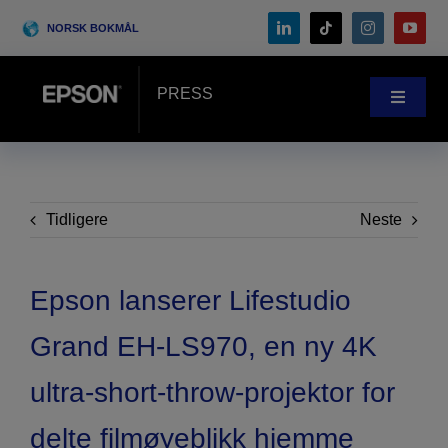
Skip
NORSK BOKMÅL
to
content
PRESS
Toggle
Navigat
Nyheter
Case-Studie
Tidligere
Neste
Blogg
Epson lanserer Lifestudio
Grand EH-LS970, en ny 4K
Arrangementer
ultra-short-throw-projektor for
Search
delte filmøyeblikk hjemme
for: