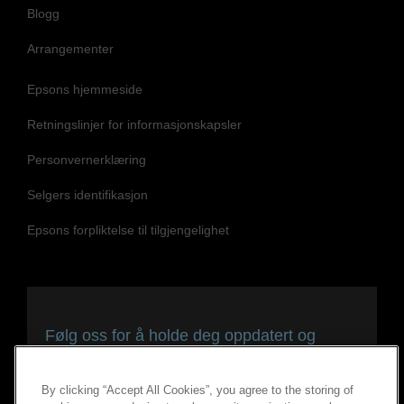
Blogg
Arrangementer
Epsons hjemmeside
Retningslinjer for informasjonskapsler
Personvernerklæring
Selgers identifikasjon
Epsons forpliktelse til tilgjengelighet
Følg oss for å holde deg oppdatert og
tilkoblet
By clicking “Accept All Cookies”, you agree to the storing of