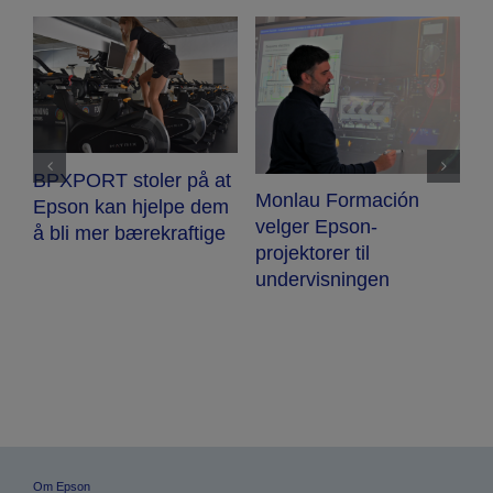
BPXPORT stoler på at
E
Monlau Formación
Epson kan hjelpe dem
ru
velger Epson-
å bli mer bærekraftige
m
projektorer til
undervisningen
Om Epson