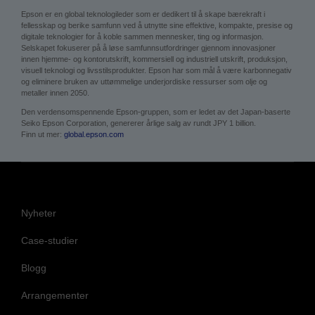
Epson er en global teknologileder som er dedikert til å skape bærekraft i
fellesskap og berike samfunn ved å utnytte sine effektive, kompakte, presise og
digitale teknologier for å koble sammen mennesker, ting og informasjon.
Selskapet fokuserer på å løse samfunnsutfordringer gjennom innovasjoner
innen hjemme- og kontorutskrift, kommersiell og industriell utskrift, produksjon,
visuell teknologi og livsstilsprodukter. Epson har som mål å være karbonnegativ
og eliminere bruken av uttømmelige underjordiske ressurser som olje og
metaller innen 2050.
Den verdensomspennende Epson-gruppen, som er ledet av det Japan-baserte
Seiko Epson Corporation, genererer årlige salg av rundt JPY 1 billion.
Finn ut mer:
global.epson.com
Nyheter
Case-studier
Blogg
Arrangementer