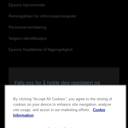
Epsons hjemmeside
Retningslinjer for informasjonskapsler
Personvernerklæring
Selgers identifikasjon
Epsons forpliktelse til tilgjengelighet
Følg oss for å holde deg oppdatert og
tilkoblet
By clicking “Accept All Cookies”, you agree to the storing of
cookies on your device to enhance site navigation, analyse
site usage, and assist in our marketing efforts.
Cookie
Information