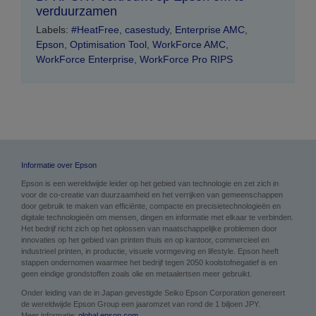
verduurzamen
Labels:
#HeatFree
,
casestudy
,
Enterprise AMC
,
Epson
,
Optimisation Tool
,
WorkForce AMC
,
WorkForce Enterprise
,
WorkForce Pro RIPS
Informatie over Epson
Epson is een wereldwijde leider op het gebied van technologie en zet zich in
voor de co-creatie van duurzaamheid en het verrijken van gemeenschappen
door gebruik te maken van efficiënte, compacte en precisietechnologieën en
digitale technologieën om mensen, dingen en informatie met elkaar te verbinden.
Het bedrijf richt zich op het oplossen van maatschappelijke problemen door
innovaties op het gebied van printen thuis en op kantoor, commercieel en
industrieel printen, in productie, visuele vormgeving en lifestyle. Epson heeft
stappen ondernomen waarmee het bedrijf tegen 2050 koolstofnegatief is en
geen eindige grondstoffen zoals olie en metaalertsen meer gebruikt.
Onder leiding van de in Japan gevestigde Seiko Epson Corporation genereert
de wereldwijde Epson Group een jaaromzet van rond de 1 biljoen JPY.
Meer informatie:
global.epson.com