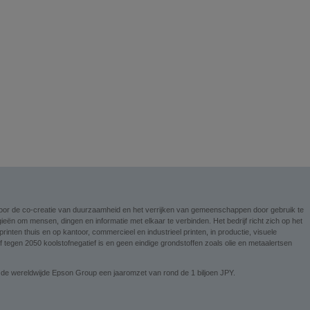
n voor de co-creatie van duurzaamheid en het verrijken van gemeenschappen door gebruik te
ieën om mensen, dingen en informatie met elkaar te verbinden. Het bedrijf richt zich op het
nten thuis en op kantoor, commercieel en industrieel printen, in productie, visuele
tegen 2050 koolstofnegatief is en geen eindige grondstoffen zoals olie en metaalertsen
 de wereldwijde Epson Group een jaaromzet van rond de 1 biljoen JPY.