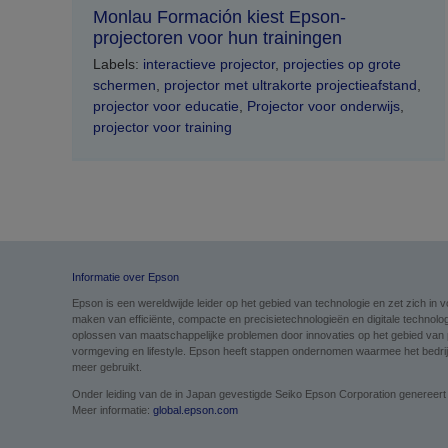
Monlau Formación kiest Epson-
projectoren voor hun trainingen
Labels:
interactieve projector
,
projecties op grote
schermen
,
projector met ultrakorte projectieafstand
,
projector voor educatie
,
Projector voor onderwijs
,
projector voor training
Informatie over Epson
Epson is een wereldwijde leider op het gebied van technologie en zet zich i
maken van efficiënte, compacte en precisietechnologieën en digitale technolog
oplossen van maatschappelijke problemen door innovaties op het gebied van pri
vormgeving en lifestyle. Epson heeft stappen ondernomen waarmee het bedrijf 
meer gebruikt.
Onder leiding van de in Japan gevestigde Seiko Epson Corporation genereert
Meer informatie:
global.epson.com