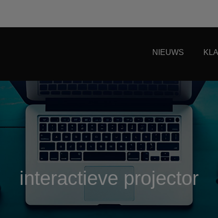
NIEUWS
KL
interactieve projector