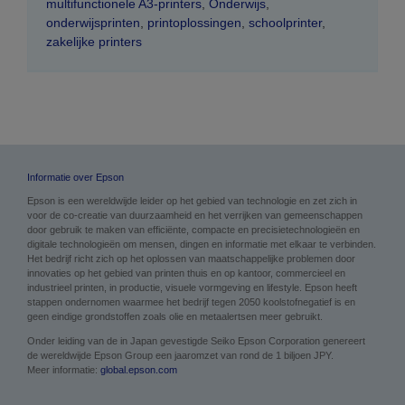
multifunctionele A3-printers
,
Onderwijs
,
onderwijsprinten
,
printoplossingen
,
schoolprinter
,
zakelijke printers
Informatie over Epson
Epson is een wereldwijde leider op het gebied van technologie en zet zich in
voor de co-creatie van duurzaamheid en het verrijken van gemeenschappen
door gebruik te maken van efficiënte, compacte en precisietechnologieën en
digitale technologieën om mensen, dingen en informatie met elkaar te verbinden.
Het bedrijf richt zich op het oplossen van maatschappelijke problemen door
innovaties op het gebied van printen thuis en op kantoor, commercieel en
industrieel printen, in productie, visuele vormgeving en lifestyle. Epson heeft
stappen ondernomen waarmee het bedrijf tegen 2050 koolstofnegatief is en
geen eindige grondstoffen zoals olie en metaalertsen meer gebruikt.
Onder leiding van de in Japan gevestigde Seiko Epson Corporation genereert
de wereldwijde Epson Group een jaaromzet van rond de 1 biljoen JPY.
Meer informatie:
global.epson.com