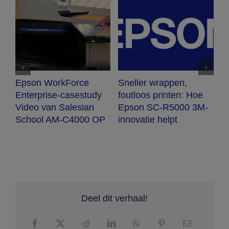
WorkForce
Sneller wrappen,
Utrecht impl
rise-casestudy
foutloos printen: Hoe
meeslepend
van Salesian
Epson SC-R5000 3M-
lichtkunst m
 AM-C4000 OP
innovatie helpt
projectie
Deel dit verhaal!