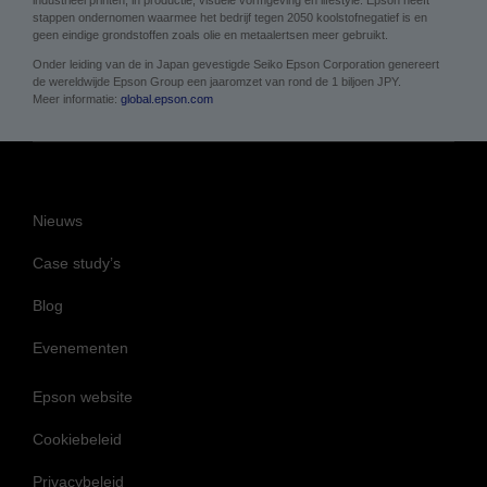
industrieel printen, in productie, visuele vormgeving en lifestyle. Epson heeft
stappen ondernomen waarmee het bedrijf tegen 2050 koolstofnegatief is en
geen eindige grondstoffen zoals olie en metaalertsen meer gebruikt.
Onder leiding van de in Japan gevestigde Seiko Epson Corporation genereert
de wereldwijde Epson Group een jaaromzet van rond de 1 biljoen JPY.
Meer informatie:
global.epson.com
Nieuws
Case study’s
Blog
Evenementen
Epson website
Cookiebeleid
Privacybeleid