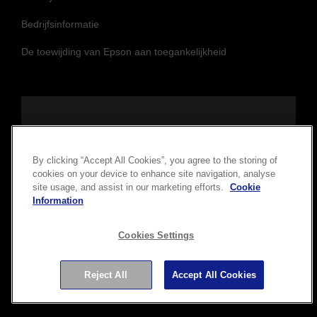
Bedrijfsinformatie
De toewijding van Epson aan toegankelijkheid
Volg ons om op de hoogte te blijven
By clicking “Accept All Cookies”, you agree to the storing of
cookies on your device to enhance site navigation, analyse
site usage, and assist in our marketing efforts.
Cookie
Information
Cookies Settings
Reject All
Accept All Cookies
Copyright © 2026 Seiko Epson Corporation. Alle rechten
voorbehouden.