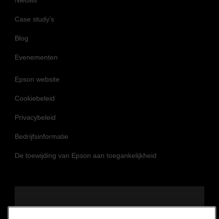
Case study’s
Blog
Evenementen
Epson website
Cookiebeleid
Privacybeleid
Bedrijfsinformatie
De toewijding van Epson aan toegankelijkheid
Volg ons om op de hoogte te blijven