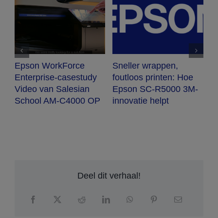
Epson WorkForce
Sneller wrappen,
U
Enterprise-casestudy
foutloos printen: Hoe
m
Video van Salesian
Epson SC-R5000 3M-
l
School AM-C4000 OP
innovatie helpt
p
Deel dit verhaal!