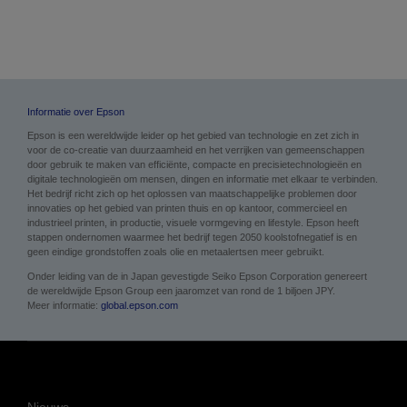
Informatie over Epson
Epson is een wereldwijde leider op het gebied van technologie en zet zich in
voor de co-creatie van duurzaamheid en het verrijken van gemeenschappen
door gebruik te maken van efficiënte, compacte en precisietechnologieën en
digitale technologieën om mensen, dingen en informatie met elkaar te verbinden.
Het bedrijf richt zich op het oplossen van maatschappelijke problemen door
innovaties op het gebied van printen thuis en op kantoor, commercieel en
industrieel printen, in productie, visuele vormgeving en lifestyle. Epson heeft
stappen ondernomen waarmee het bedrijf tegen 2050 koolstofnegatief is en
geen eindige grondstoffen zoals olie en metaalertsen meer gebruikt.
Onder leiding van de in Japan gevestigde Seiko Epson Corporation genereert
de wereldwijde Epson Group een jaaromzet van rond de 1 biljoen JPY.
Meer informatie:
global.epson.com
Nieuws