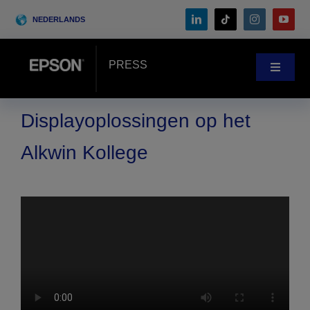
Skip
NEDERLANDS
to
content
PRESS
Toggle
Navigat
Nieuws
Displayoplossingen op het
Alkwin Kollege
Klantenverhalen
Blog
Events
Search
for: