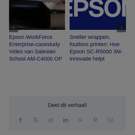
Epson WorkForce
Sneller wrappen,
U
Enterprise-casestudy
foutloos printen: Hoe
m
Video van Salesian
Epson SC-R5000 3M-
l
School AM-C4000 OP
innovatie helpt
p
Deel dit verhaal!