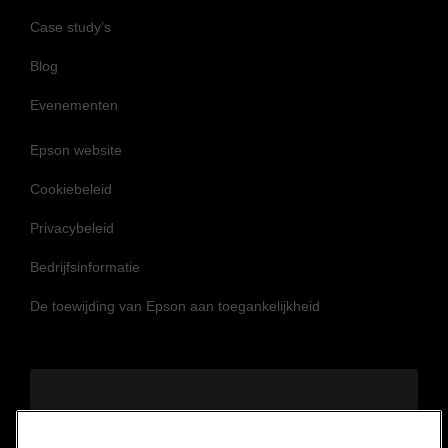
Case study’s
Blog
Evenementen
Epson website
Cookiebeleid
Privacybeleid
Bedrijfsinformatie
De toewijding van Epson aan toegankelijkheid
Volg ons om op de hoogte te blijven