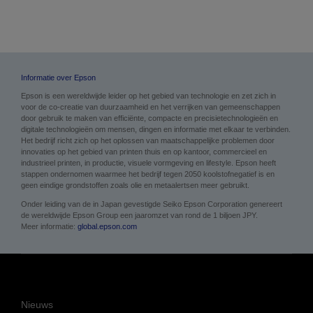
Informatie over Epson
Epson is een wereldwijde leider op het gebied van technologie en zet zich in
voor de co-creatie van duurzaamheid en het verrijken van gemeenschappen
door gebruik te maken van efficiënte, compacte en precisietechnologieën en
digitale technologieën om mensen, dingen en informatie met elkaar te verbinden.
Het bedrijf richt zich op het oplossen van maatschappelijke problemen door
innovaties op het gebied van printen thuis en op kantoor, commercieel en
industrieel printen, in productie, visuele vormgeving en lifestyle. Epson heeft
stappen ondernomen waarmee het bedrijf tegen 2050 koolstofnegatief is en
geen eindige grondstoffen zoals olie en metaalertsen meer gebruikt.
Onder leiding van de in Japan gevestigde Seiko Epson Corporation genereert
de wereldwijde Epson Group een jaaromzet van rond de 1 biljoen JPY.
Meer informatie:
global.epson.com
Nieuws