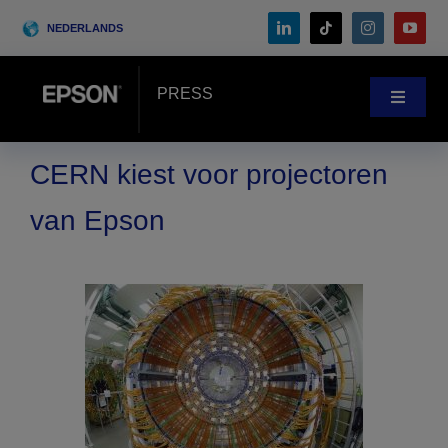
Skip
NEDERLANDS
to
content
PRESS
Toggle
Navigat
Nieuws
CERN kiest voor projectoren
van Epson
Klantenverhalen
Blog
Events
Search
for: