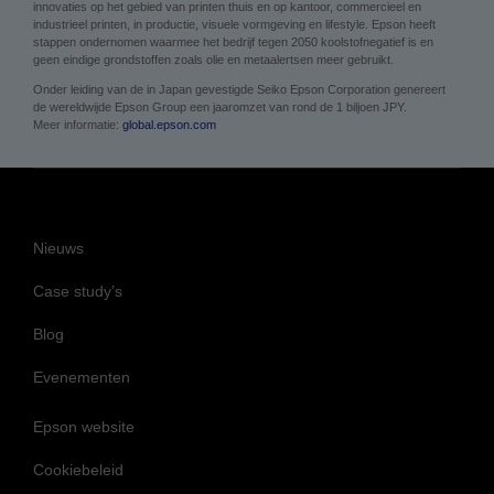
innovaties op het gebied van printen thuis en op kantoor, commercieel en
industrieel printen, in productie, visuele vormgeving en lifestyle. Epson heeft
stappen ondernomen waarmee het bedrijf tegen 2050 koolstofnegatief is en
geen eindige grondstoffen zoals olie en metaalertsen meer gebruikt.
Onder leiding van de in Japan gevestigde Seiko Epson Corporation genereert
de wereldwijde Epson Group een jaaromzet van rond de 1 biljoen JPY.
Meer informatie:
global.epson.com
Nieuws
Case study’s
Blog
Evenementen
Epson website
Cookiebeleid