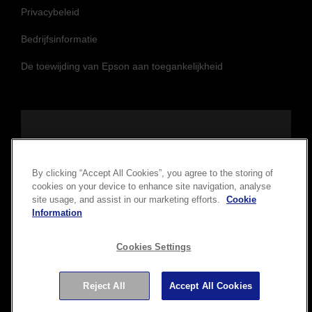
Privacybeleid
Bedrijfsinformatie
De toewijding van Epson aan toegankelijkheid
Volg ons om op de hoogte te blijven
By clicking “Accept All Cookies”, you agree to the storing of
cookies on your device to enhance site navigation, analyse
site usage, and assist in our marketing efforts.
Cookie
Information
Cookies Settings
Copyright © 2026 Seiko Epson Corporation. Alle rechten
Reject All
Accept All Cookies
voorbehouden.