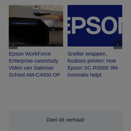
rce
Sneller wrappen,
Utrecht implementee
estudy
foutloos printen: Hoe
meeslepende
esian
Epson SC-R5000 3M-
lichtkunst met Epson
000 OP
innovatie helpt
projectie
Deel dit verhaal!