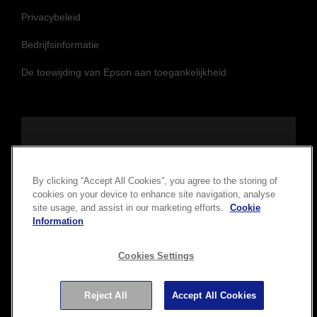
Privacybeleid
Bedrijfsinformatie
De toewijding van Epson aan toegankelijkheid
Volg ons om op de hoogte te blijven
By clicking “Accept All Cookies”, you agree to the storing of
cookies on your device to enhance site navigation, analyse
site usage, and assist in our marketing efforts.
Cookie
Information
Cookies Settings
Copyright © 2026 Seiko Epson Corporation. Alle rechten
Reject All
Accept All Cookies
voorbehouden.