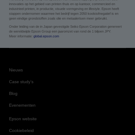
innovaties op het gebied van printen thuis en op kantoor, commercieel en
industrieel printen, in productie, visuele vormgeving en lifestyle. Epson heeft
stappen ondernomen waarmee het bedrijf tegen 2050 koolstofnegatief is en
geen eindige grondstoffen zoals olie en metaalertsen meer gebruikt.
Onder leiding van de in Japan gevestigde Seiko Epson Corporation genereert
de wereldwijde Epson Group een jaaromzet van rond de 1 biljoen JPY.
Meer informatie:
global.epson.com
Nieuws
Case study’s
Blog
Evenementen
Epson website
Cookiebeleid