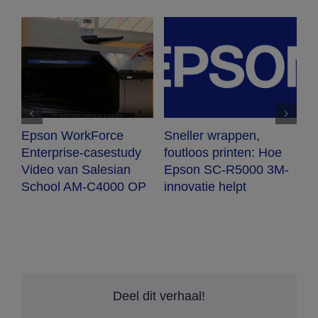
n,
Utrecht implementeert
The Greanery choos
n: Hoe
meeslepende
Epson projectors
00 3M-
lichtkunst met Epson-
projectie
Deel dit verhaal!