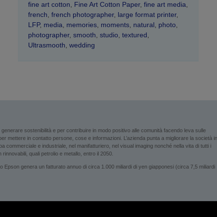
fine art cotton
,
Fine Art Cotton Paper
,
fine art media
,
french
,
french photographer
,
large format printer
,
LFP
,
media
,
memories
,
moments
,
natural
,
photo
,
photographer
,
smooth
,
studio
,
textured
,
Ultrasmooth
,
wedding
enerare sostenibilità e per contribuire in modo positivo alle comunità facendo leva sulle
i per mettere in contatto persone, cose e informazioni. L’azienda punta a migliorare la società i
 commerciale e industriale, nel manifatturiero, nel visual imaging nonché nella vita di tutti i
rinnovabili, quali petrolio e metallo, entro il 2050.
son genera un fatturato annuo di circa 1.000 miliardi di yen giapponesi (circa 7,5 miliardi