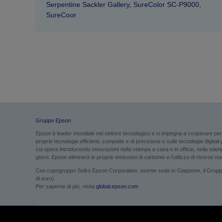
Serpentine Sackler Gallery
,
SureColor SC-P9000
,
SureCoor
Gruppo Epson
Epson è leader mondiale nel settore tecnologico e si impegna a cooperare per g
proprie tecnologie efficienti, compatte e di precisione e sulle tecnologie digital
cui opera introducendo innovazioni nella stampa a casa e in ufficio, nella stampa
giorni. Epson eliminerà le proprie emissioni di carbonio e l’utilizzo di risorse non 
Con capogruppo Seiko Epson Corporation, avente sede in Giappone, il Gruppo Ep
di euro).
Per saperne di più, visita
global.epson.com