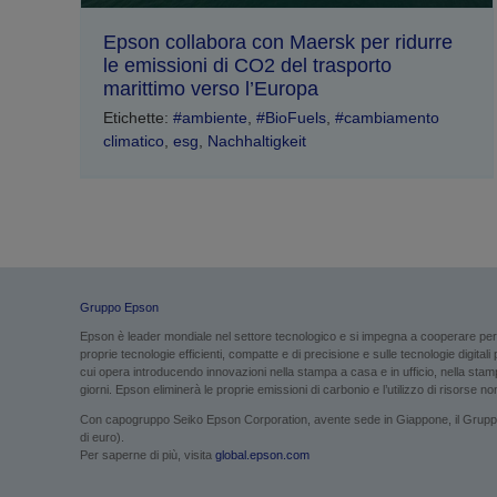
Epson collabora con Maersk per ridurre
le emissioni di CO2 del trasporto
marittimo verso l’Europa
Etichette:
#ambiente
,
#BioFuels
,
#cambiamento
climatico
,
esg
,
Nachhaltigkeit
Gruppo Epson
Epson è leader mondiale nel settore tecnologico e si impegna a cooperare per g
proprie tecnologie efficienti, compatte e di precisione e sulle tecnologie digital
cui opera introducendo innovazioni nella stampa a casa e in ufficio, nella stampa
giorni. Epson eliminerà le proprie emissioni di carbonio e l’utilizzo di risorse non 
Con capogruppo Seiko Epson Corporation, avente sede in Giappone, il Gruppo Ep
di euro).
Per saperne di più, visita
global.epson.com