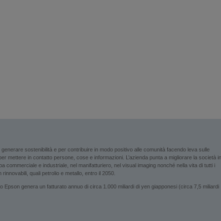
enerare sostenibilità e per contribuire in modo positivo alle comunità facendo leva sulle
i per mettere in contatto persone, cose e informazioni. L’azienda punta a migliorare la società i
 commerciale e industriale, nel manifatturiero, nel visual imaging nonché nella vita di tutti i
rinnovabili, quali petrolio e metallo, entro il 2050.
son genera un fatturato annuo di circa 1.000 miliardi di yen giapponesi (circa 7,5 miliardi