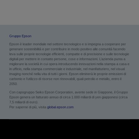
Gruppo Epson
Epson è leader mondiale nel settore tecnologico e si impegna a cooperare per
generare sostenibilità e per contribuire in modo positivo alle comunità facendo
leva sulle proprie tecnologie efficienti, compatte e di precisione e sulle tecnologie
digitali per mettere in contatto persone, cose e informazioni. L’azienda punta a
migliorare la società in cui opera introducendo innovazioni nella stampa a casa e
in ufficio, nella stampa commerciale e industriale, nel manifatturiero, nel visual
imaging nonché nella vita di tutti i giorni. Epson eliminerà le proprie emissioni di
carbonio e l’utilizzo di risorse non rinnovabili, quali petrolio e metallo, entro il
2050.
Con capogruppo Seiko Epson Corporation, avente sede in Giappone, il Gruppo
Epson genera un fatturato annuo di circa 1.000 miliardi di yen giapponesi (circa
7,5 miliardi di euro).
Per saperne di più, visita
global.epson.com