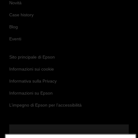
Novità
Case history
Blog
Eventi
Sito principale di Epson
Informazioni sui cookie
Informativa sulla Privacy
Informazioni su Epson
L’impegno di Epson per l’accessibilità
Seguici per essere sempre aggiornato e in