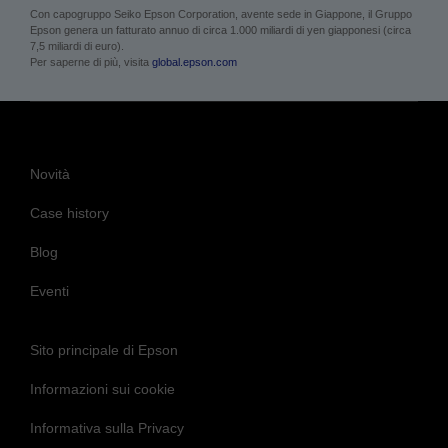
Con capogruppo Seiko Epson Corporation, avente sede in Giappone, il Gruppo
Epson genera un fatturato annuo di circa 1.000 miliardi di yen giapponesi (circa
7,5 miliardi di euro).
Per saperne di più, visita
global.epson.com
Novità
Case history
Blog
Eventi
Sito principale di Epson
Informazioni sui cookie
Informativa sulla Privacy