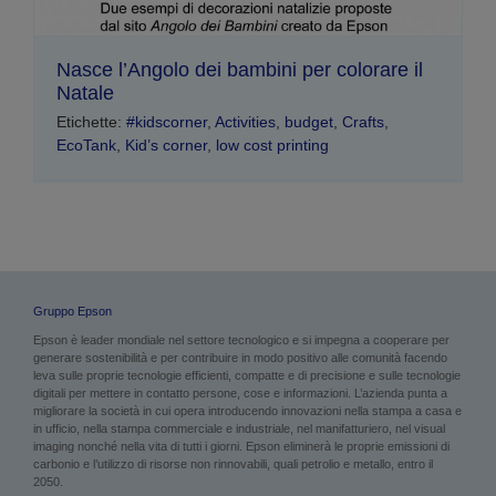
Nasce l’Angolo dei bambini per colorare il
Natale
Etichette:
#kidscorner
,
Activities
,
budget
,
Crafts
,
EcoTank
,
Kid’s corner
,
low cost printing
Gruppo Epson
Epson è leader mondiale nel settore tecnologico e si impegna a cooperare per
generare sostenibilità e per contribuire in modo positivo alle comunità facendo
leva sulle proprie tecnologie efficienti, compatte e di precisione e sulle tecnologie
digitali per mettere in contatto persone, cose e informazioni. L’azienda punta a
migliorare la società in cui opera introducendo innovazioni nella stampa a casa e
in ufficio, nella stampa commerciale e industriale, nel manifatturiero, nel visual
imaging nonché nella vita di tutti i giorni. Epson eliminerà le proprie emissioni di
carbonio e l’utilizzo di risorse non rinnovabili, quali petrolio e metallo, entro il
2050.