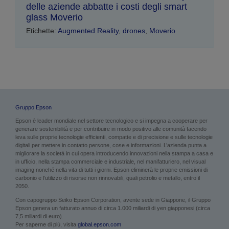
delle aziende abbatte i costi degli smart
glass Moverio
Etichette:
Augmented Reality
,
drones
,
Moverio
Gruppo Epson
Epson è leader mondiale nel settore tecnologico e si impegna a cooperare per
generare sostenibilità e per contribuire in modo positivo alle comunità facendo
leva sulle proprie tecnologie efficienti, compatte e di precisione e sulle tecnologie
digitali per mettere in contatto persone, cose e informazioni. L’azienda punta a
migliorare la società in cui opera introducendo innovazioni nella stampa a casa e
in ufficio, nella stampa commerciale e industriale, nel manifatturiero, nel visual
imaging nonché nella vita di tutti i giorni. Epson eliminerà le proprie emissioni di
carbonio e l’utilizzo di risorse non rinnovabili, quali petrolio e metallo, entro il
2050.
Con capogruppo Seiko Epson Corporation, avente sede in Giappone, il Gruppo
Epson genera un fatturato annuo di circa 1.000 miliardi di yen giapponesi (circa
7,5 miliardi di euro).
Per saperne di più, visita
global.epson.com