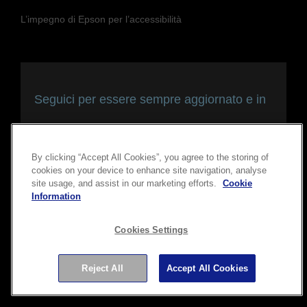
L’impegno di Epson per l’accessibilità
Seguici per essere sempre aggiornato e in
contatto con noi
By clicking “Accept All Cookies”, you agree to the storing of
cookies on your device to enhance site navigation, analyse
site usage, and assist in our marketing efforts.
Cookie
Information
Cookies Settings
Copyright © 2026 Seiko Epson Corporation. Tutti i diritti
Reject All
Accept All Cookies
riservati.