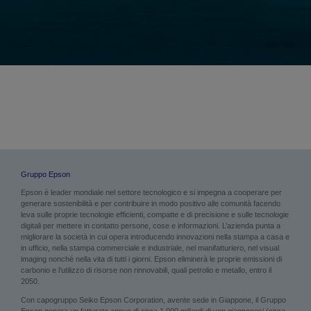
Gruppo Epson
Epson è leader mondiale nel settore tecnologico e si impegna a cooperare per
generare sostenibilità e per contribuire in modo positivo alle comunità facendo
leva sulle proprie tecnologie efficienti, compatte e di precisione e sulle tecnologie
digitali per mettere in contatto persone, cose e informazioni. L’azienda punta a
migliorare la società in cui opera introducendo innovazioni nella stampa a casa e
in ufficio, nella stampa commerciale e industriale, nel manifatturiero, nel visual
imaging nonché nella vita di tutti i giorni. Epson eliminerà le proprie emissioni di
carbonio e l’utilizzo di risorse non rinnovabili, quali petrolio e metallo, entro il
2050.
Con capogruppo Seiko Epson Corporation, avente sede in Giappone, il Gruppo
Epson genera un fatturato annuo di circa 1.000 miliardi di yen giapponesi (circa