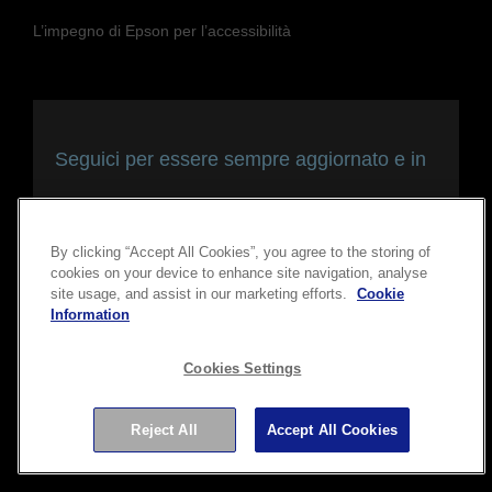
L’impegno di Epson per l’accessibilità
Seguici per essere sempre aggiornato e in
contatto con noi
By clicking “Accept All Cookies”, you agree to the storing of
cookies on your device to enhance site navigation, analyse
site usage, and assist in our marketing efforts.
Cookie
Information
Cookies Settings
Copyright © 2026 Seiko Epson Corporation. Tutti i diritti
Reject All
Accept All Cookies
riservati.