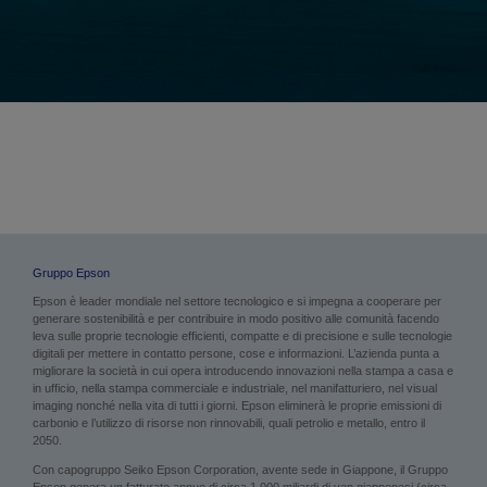
Gruppo Epson
Epson è leader mondiale nel settore tecnologico e si impegna a cooperare per
generare sostenibilità e per contribuire in modo positivo alle comunità facendo
leva sulle proprie tecnologie efficienti, compatte e di precisione e sulle tecnologie
digitali per mettere in contatto persone, cose e informazioni. L’azienda punta a
migliorare la società in cui opera introducendo innovazioni nella stampa a casa e
in ufficio, nella stampa commerciale e industriale, nel manifatturiero, nel visual
imaging nonché nella vita di tutti i giorni. Epson eliminerà le proprie emissioni di
carbonio e l’utilizzo di risorse non rinnovabili, quali petrolio e metallo, entro il
2050.
Con capogruppo Seiko Epson Corporation, avente sede in Giappone, il Gruppo
Epson genera un fatturato annuo di circa 1.000 miliardi di yen giapponesi (circa