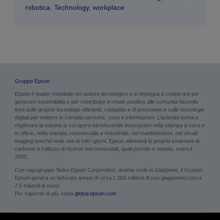
robotica
,
Technology
,
workplace
Gruppo Epson
Epson è leader mondiale nel settore tecnologico e si impegna a cooperare per
generare sostenibilità e per contribuire in modo positivo alle comunità facendo
leva sulle proprie tecnologie efficienti, compatte e di precisione e sulle tecnologie
digitali per mettere in contatto persone, cose e informazioni. L’azienda punta a
migliorare la società in cui opera introducendo innovazioni nella stampa a casa e
in ufficio, nella stampa commerciale e industriale, nel manifatturiero, nel visual
imaging nonché nella vita di tutti i giorni. Epson eliminerà le proprie emissioni di
carbonio e l’utilizzo di risorse non rinnovabili, quali petrolio e metallo, entro il
2050.
Con capogruppo Seiko Epson Corporation, avente sede in Giappone, il Gruppo
Epson genera un fatturato annuo di circa 1.000 miliardi di yen giapponesi (circa
7,5 miliardi di euro).
Per saperne di più, visita
global.epson.com