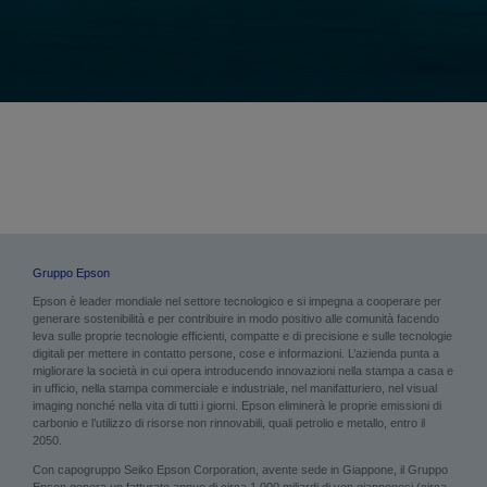
Gruppo Epson
Epson è leader mondiale nel settore tecnologico e si impegna a cooperare per
generare sostenibilità e per contribuire in modo positivo alle comunità facendo
leva sulle proprie tecnologie efficienti, compatte e di precisione e sulle tecnologie
digitali per mettere in contatto persone, cose e informazioni. L’azienda punta a
migliorare la società in cui opera introducendo innovazioni nella stampa a casa e
in ufficio, nella stampa commerciale e industriale, nel manifatturiero, nel visual
imaging nonché nella vita di tutti i giorni. Epson eliminerà le proprie emissioni di
carbonio e l’utilizzo di risorse non rinnovabili, quali petrolio e metallo, entro il
2050.
Con capogruppo Seiko Epson Corporation, avente sede in Giappone, il Gruppo
Epson genera un fatturato annuo di circa 1.000 miliardi di yen giapponesi (circa