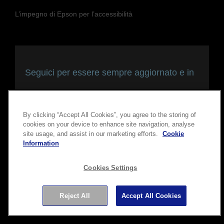
L’impegno di Epson per l’accessibilità
Seguici per essere sempre aggiornato e in
contatto con noi
By clicking “Accept All Cookies”, you agree to the storing of
cookies on your device to enhance site navigation, analyse
site usage, and assist in our marketing efforts.
Cookie
Information
Cookies Settings
Copyright © 2026 Seiko Epson Corporation. Tutti i diritti
Reject All
Accept All Cookies
riservati.