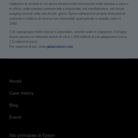
migliorare la società in cui opera introducendo innovazioni nella stampa a casa e
in ufficio, nella stampa commerciale e industriale, nel manifatturiero, nel visual
imaging nonché nella vita di tutti i giorni. Epson eliminerà le proprie emissioni di
carbonio e l’utilizzo di risorse non rinnovabili, quali petrolio e metallo, entro il
2050.
Con capogruppo Seiko Epson Corporation, avente sede in Giappone, il Gruppo
Epson genera un fatturato annuo di circa 1.000 miliardi di yen giapponesi (circa
7,5 miliardi di euro).
Per saperne di più, visita
global.epson.com
Novità
Case history
Blog
Eventi
Sito principale di Epson