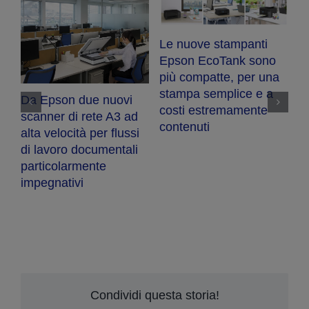
Le nuove stampanti
ot
Epson EcoTank sono
S-
più compatte, per una
iù
stampa semplice e a
Da Epson due nuovi
costi estremamente
scanner di rete A3 ad
contenuti
alta velocità per flussi
di lavoro documentali
particolarmente
impegnativi
E
n
de
W
Condividi questa storia!