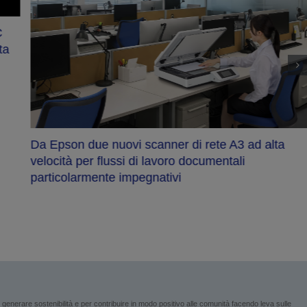
C
ta
Da Epson due nuovi scanner di rete A3 ad alta
velocità per flussi di lavoro documentali
particolarmente impegnativi
enerare sostenibilità e per contribuire in modo positivo alle comunità facendo leva sulle