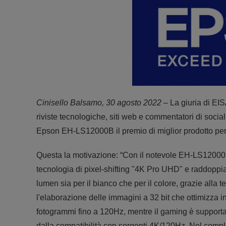
Cinisello Balsamo, 30 agosto 2022
– La giuria di EI
riviste tecnologiche, siti web e commentatori di socia
Epson EH-LS12000B il premio di miglior prodotto pe
Questa la motivazione: “Con il notevole EH-LS12000B
tecnologia di pixel-shifting "4K Pro UHD" e raddoppia
lumen sia per il bianco che per il colore, grazie alla
l'elaborazione delle immagini a 32 bit che ottimizza in
fotogrammi fino a 120Hz, mentre il gaming è supportato
dalla compatibilità con sorgenti 4K/120Hz. Nel compl