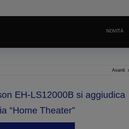
NOVITÀ
Avanti
Epson EH-LS12000B si aggiudica
ria “Home Theater”