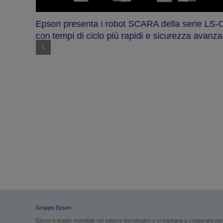
Epson presenta i robot SCARA della serie LS-
con tempi di ciclo più rapidi e sicurezza avanza
che
ula e
ali e
Gruppo Epson
Epson è leader mondiale nel settore tecnologico e si impegna a cooperare per g