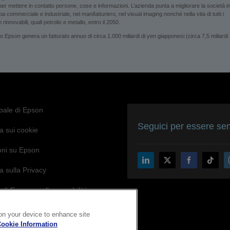
i per mettere in contatto persone, cose e informazioni. L’azienda punta a migliorare la società i
 commerciale e industriale, nel manifatturiero, nel visual imaging nonché nella vita di tutti i
rinnovabili, quali petrolio e metallo, entro il 2050.
son genera un fatturato annuo di circa 1.000 miliardi di yen giapponesi (circa 7,5 miliardi
ipale di Epson
Seguici per essere sem
a sui cookie
oni su Epson
a sulla Privacy
di Epson per l’accessibilità
 on your device to enhance site
ookie Information