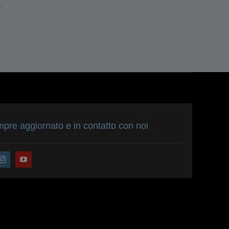
n
E
f
pre aggiornato e in contatto con noi