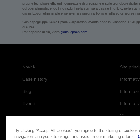
proprie tecnologie efficienti, compatte e di precisione e sulle tecnologie digital
cui opera introducendo innovazioni nella stampa a casa e in ufficio, nella stampa
giorni. Epson eliminerà le proprie emissioni di carbonio e l’utilizzo di risorse non 
Con capogruppo Seiko Epson Corporation, avente sede in Giappone, il Gruppo Ep
di euro).
Per saperne di più, visita
global.epson.com
Novità
Sito princ
Case history
Informativ
Blog
Informazi
Eventi
Informativ
L’impegno 
By clicking “Accept All Cookies”, you agree to the storing of cookies
navigation, analyse site usage, and assist in our marketing efforts.
C