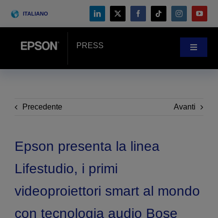
Skip
ITALIANO
to
content
PRESS
Toggle
Navigat
NOVITÀ
CASE HISTORY
Precedente
Avanti
BLOG
Epson presenta la linea
Lifestudio, i primi
Eventi
videoproiettori smart al mondo
Search
con tecnologia audio Bose
for: