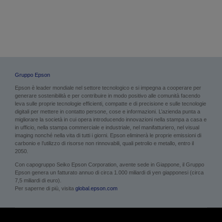
Immagini e PDF
Gruppo Epson
Epson è leader mondiale nel settore tecnologico e si impegna a cooperare per
generare sostenibilità e per contribuire in modo positivo alle comunità facendo
leva sulle proprie tecnologie efficienti, compatte e di precisione e sulle tecnologie
digitali per mettere in contatto persone, cose e informazioni. L’azienda punta a
migliorare la società in cui opera introducendo innovazioni nella stampa a casa e
in ufficio, nella stampa commerciale e industriale, nel manifatturiero, nel visual
imaging nonché nella vita di tutti i giorni. Epson eliminerà le proprie emissioni di
carbonio e l’utilizzo di risorse non rinnovabili, quali petrolio e metallo, entro il
2050.
Con capogruppo Seiko Epson Corporation, avente sede in Giappone, il Gruppo