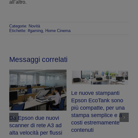
all’altro.
Categorie:
Novità
Etichette:
#gaming
,
Home Cinema
Messaggi correlati
C
a
F
i
Epson amplia la
pr
gamma ColorWorks
s
con la nuova