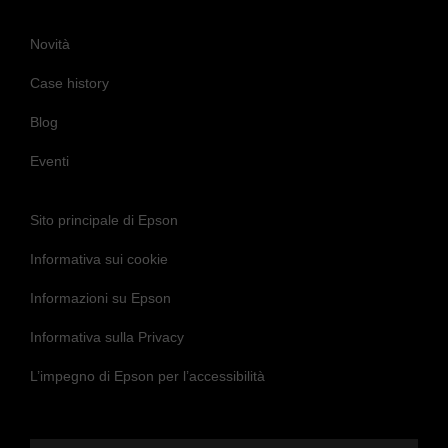
Epson genera un fatturato annuo di circa 1.000 miliardi di yen giapponesi (circa
7,5 miliardi di euro).
Per saperne di più, visita
global.epson.com
Novità
Case history
Blog
Eventi
Sito principale di Epson
Informativa sui cookie
Informazioni su Epson