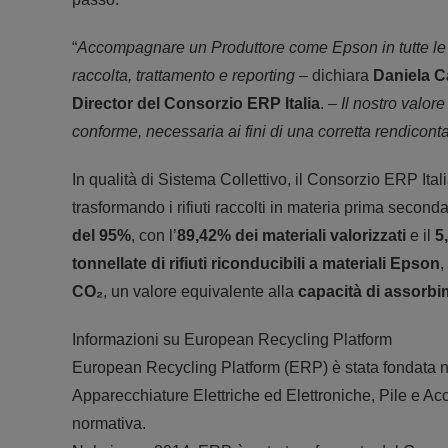
“
Accompagnare un Produttore come Epson in tutte le fasi
raccolta, trattamento e reporting
– dichiara
Daniela C
Director del Consorzio ERP Italia
. –
Il nostro valore
conforme, necessaria ai fini di una corretta rendicont
In qualità di Sistema Collettivo, il Consorzio ERP Ita
trasformando i rifiuti raccolti in materia prima secon
del
95%
, con l’
89,42% dei materiali valorizzati
e il
5,
tonnellate di rifiuti riconducibili a materiali Epson
,
CO₂
, un valore equivalente alla
capacità di assorbi
Informazioni su European Recycling Platform
European Recycling Platform (ERP) è stata fondata nel
Apparecchiature Elettriche ed Elettroniche, Pile e Acc
normativa.