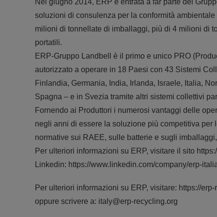
Nel giugno 2014, ERP è entrata a far parte del Gruppo
soluzioni di consulenza per la conformità ambientale
milioni di tonnellate di imballaggi, più di 4 milioni di to
portatili.
ERP-Gruppo Landbell è il primo e unico PRO (Produc
autorizzato a operare in 18 Paesi con 43 Sistemi Coll
Finlandia, Germania, India, Irlanda, Israele, Italia, 
Spagna – e in Svezia tramite altri sistemi collettivi par
Fornendo ai Produttori i numerosi vantaggi delle oper
negli anni di essere la soluzione più competitiva per 
normative sui RAEE, sulle batterie e sugli imballaggi, olt
Per ulteriori informazioni su ERP, visitare il sito https:/
Linkedin: https://www.linkedin.com/company/erp-italia
Per ulteriori informazioni su ERP, visitare: https://erp-r
oppure scrivere a: italy@erp-recycling.org