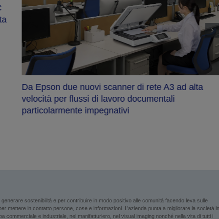
Da Epson due nuovi scanner di rete A3 ad alta
velocità per flussi di lavoro documentali
particolarmente impegnativi
enerare sostenibilità e per contribuire in modo positivo alle comunità facendo leva sulle
i per mettere in contatto persone, cose e informazioni. L’azienda punta a migliorare la società i
 commerciale e industriale, nel manifatturiero, nel visual imaging nonché nella vita di tutti i