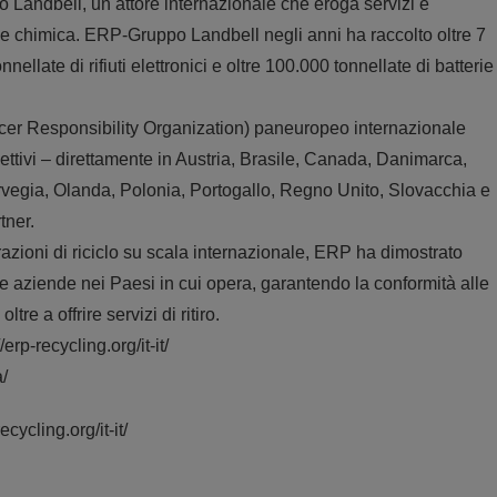
 Landbell, un attore internazionale che eroga servizi e
 e chimica. ERP-Gruppo Landbell negli anni ha raccolto oltre 7
nnellate di rifiuti elettronici e oltre 100.000 tonnellate di batterie
er Responsibility Organization) paneuropeo internazionale
ettivi – direttamente in Austria, Brasile, Canada, Danimarca,
Norvegia, Olanda, Polonia, Portogallo, Regno Unito, Slovacchia e
tner.
azioni di riciclo su scala internazionale, ERP ha dimostrato
le aziende nei Paesi in cui opera, garantendo la conformità alle
re a offrire servizi di ritiro.
/erp-recycling.org/it-it/
/
ecycling.org/it-it/