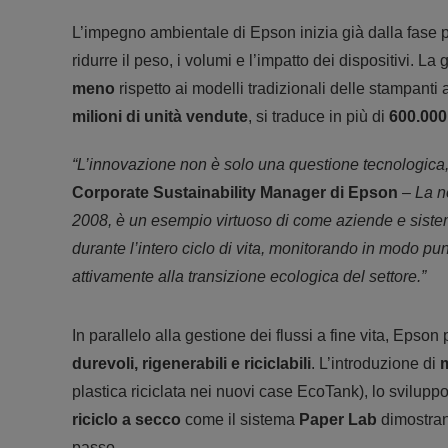
L’impegno ambientale di Epson inizia già dalla fase p
ridurre il peso, i volumi e l’impatto dei dispositivi. 
meno
rispetto ai modelli tradizionali delle stampanti a
milioni di unità vendute
, si traduce in più di
600.000 
“L’innovazione non è solo una questione tecnologica
Corporate Sustainability Manager di Epson
–
La n
2008, è un esempio virtuoso di come aziende e sistemi 
durante l’intero ciclo di vita, monitorando in modo pun
attivamente alla transizione ecologica del settore.”
In parallelo alla gestione dei flussi a fine vita, Epson
durevoli, rigenerabili e riciclabili
. L’introduzione di
plastica riciclata nei nuovi case EcoTank), lo svilupp
riciclo a secco
come il sistema
Paper Lab
dimostran
passo.