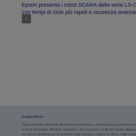
Epson presenta i robot SCARA della serie LS-C
con tempi di ciclo più rapidi e sicurezza avanzata
a e
 e
Gruppo Epson
Epson è leader mondiale nel settore tecnologico e si impegna a cooperare per g
proprie tecnologie efficienti, compatte e di precisione e sulle tecnologie digital
cui opera introducendo innovazioni nella stampa a casa e in ufficio, nella stampa