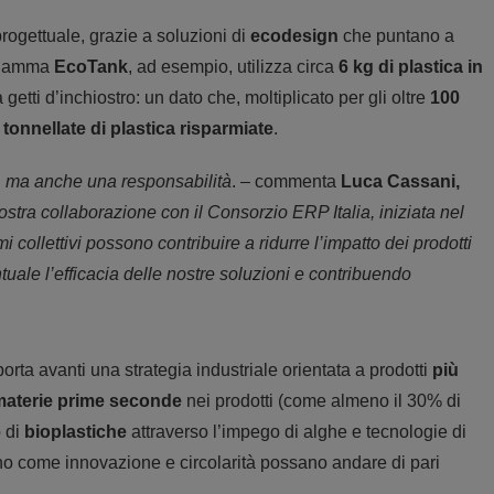
rogettuale, grazie a soluzioni di
ecodesign
che puntano a
La gamma
EcoTank
, ad esempio, utilizza circa
6 kg di plastica in
 getti d’inchiostro: un dato che, moltiplicato per gli oltre
100
tonnellate di plastica risparmiate
.
, ma anche una responsabilità
. – commenta
Luca Cassani,
ostra collaborazione con il Consorzio ERP Italia, iniziata nel
collettivi possono contribuire a ridurre l’impatto dei prodotti
tuale l’efficacia delle nostre soluzioni e contribuendo
 porta avanti una strategia industriale orientata a prodotti
più
materie prime seconde
nei prodotti (come almeno il 30% di
o di
bioplastiche
attraverso l’impego di alghe e tecnologie di
o come innovazione e circolarità possano andare di pari