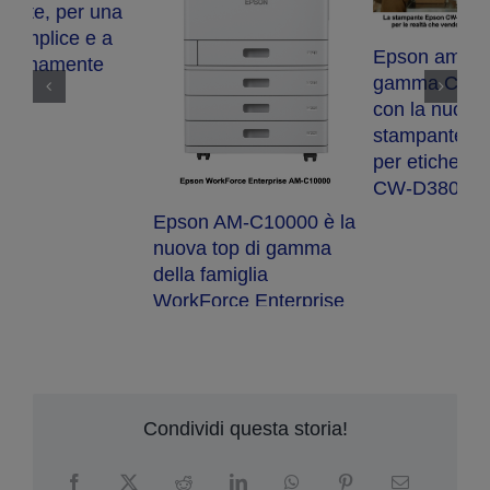
C
a
F
i
Epson amplia la
pr
gamma ColorWorks
s
con la nuova
s
stampante da tavolo
per etichette a colori
CW-D3800e
Epson AM-C10000 è la
nuova top di gamma
della famiglia
WorkForce Enterprise
Condividi questa storia!