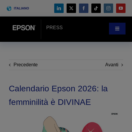
Skip
ITALIANO
to
content
PRESS
Toggle
Navigat
NOVITÀ
CASE HISTORY
Precedente
Avanti
BLOG
Calendario Epson 2026: la
femminilità è DIVINAE
Eventi
Search
for: