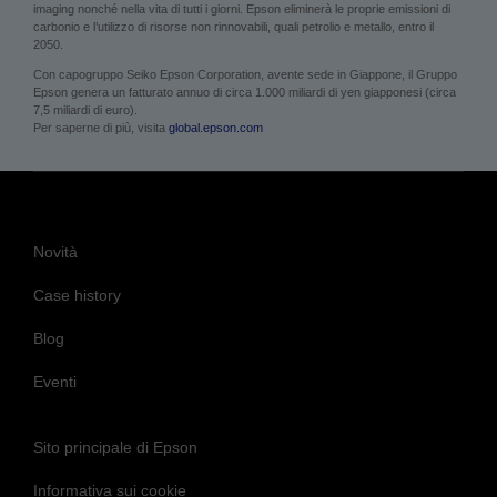
migliorare la società in cui opera introducendo innovazioni nella stampa a casa e
in ufficio, nella stampa commerciale e industriale, nel manifatturiero, nel visual
imaging nonché nella vita di tutti i giorni. Epson eliminerà le proprie emissioni di
carbonio e l’utilizzo di risorse non rinnovabili, quali petrolio e metallo, entro il
2050.
Con capogruppo Seiko Epson Corporation, avente sede in Giappone, il Gruppo
Epson genera un fatturato annuo di circa 1.000 miliardi di yen giapponesi (circa
7,5 miliardi di euro).
Per saperne di più, visita
global.epson.com
Novità
Case history
Blog
Eventi
Sito principale di Epson