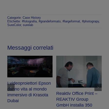
Categorie:
Case History
Etichette:
#fotografia
,
#grandeformato
,
#largeformat
,
#photograpy
,
SureColor
,
surelab
Messaggi correlati
L’esperienza
Deià Design School –
F
immersiva di
Epson Interactive
F
Chocolates Torras è
Teaching System per
t
supportata da Epson
un’esperienza
u
immersiva
m