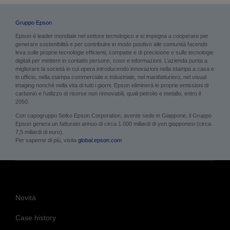
Gruppo Epson
Epson è leader mondiale nel settore tecnologico e si impegna a cooperare per
generare sostenibilità e per contribuire in modo positivo alle comunità facendo
leva sulle proprie tecnologie efficienti, compatte e di precisione e sulle tecnologie
digitali per mettere in contatto persone, cose e informazioni. L’azienda punta a
migliorare la società in cui opera introducendo innovazioni nella stampa a casa e
in ufficio, nella stampa commerciale e industriale, nel manifatturiero, nel visual
imaging nonché nella vita di tutti i giorni. Epson eliminerà le proprie emissioni di
carbonio e l’utilizzo di risorse non rinnovabili, quali petrolio e metallo, entro il
2050.
Con capogruppo Seiko Epson Corporation, avente sede in Giappone, il Gruppo
Epson genera un fatturato annuo di circa 1.000 miliardi di yen giapponesi (circa
7,5 miliardi di euro).
Per saperne di più, visita
global.epson.com
Novità
Case history
Blog