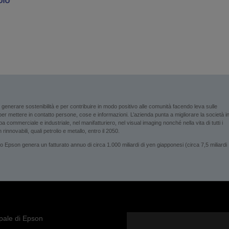
enerare sostenibilità e per contribuire in modo positivo alle comunità facendo leva sulle
i per mettere in contatto persone, cose e informazioni. L’azienda punta a migliorare la società i
 commerciale e industriale, nel manifatturiero, nel visual imaging nonché nella vita di tutti i
rinnovabili, quali petrolio e metallo, entro il 2050.
son genera un fatturato annuo di circa 1.000 miliardi di yen giapponesi (circa 7,5 miliardi
ipale di Epson