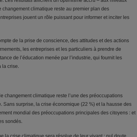
. Les résultats affichent un optimisme accru – aux niveaux
 le changement climatique reste au premier plan des
reprises jouent un rôle puissant pour informer et inciter les
mpte de la prise de conscience, des attitudes et des actions
nements, les entreprises et les particuliers à prendre de
tance de l’éducation menée par l’industrie, qui fournit les
 la crise.
le changement climatique reste l’une des préoccupations
e. Sans surprise, la crise économique (22 %) et la hausse des
ement mondial des préoccupations principales des citoyens : et
es sondés.
la crise climatique sera résolue de leur vivant ; nul doute