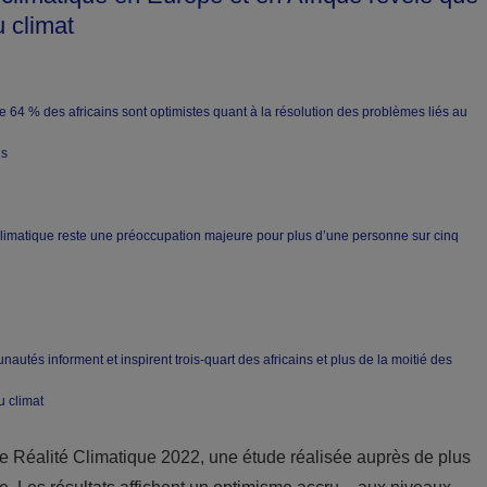
u climat
64 % des africains sont optimistes quant à la résolution des problèmes liés au
ns
climatique reste une préoccupation majeure pour plus d’une personne sur cinq
és informent et inspirent trois-quart des africains et plus de la moitié des
 climat
 Réalité Climatique 2022, une étude réalisée auprès de plus