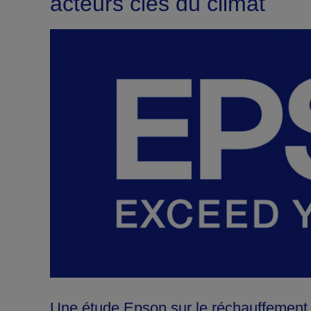
acteurs clés du climat
Une étude Epson sur le réchauffement 