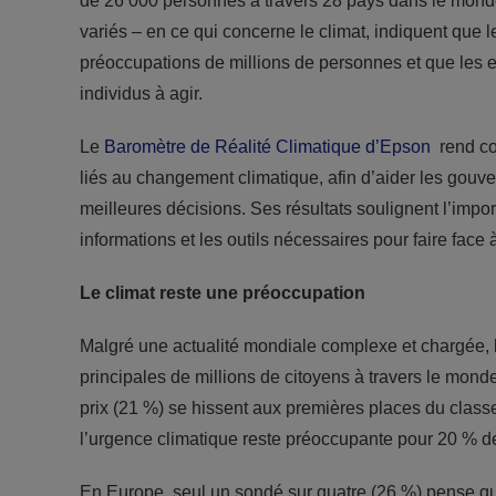
de 26 000 personnes à travers 28 pays dans le monde
variés – en ce qui concerne le climat, indiquent que
préoccupations de millions de personnes et que les ent
individus à agir.
Le
Baromètre de Réalité Climatique d’Epson
rend co
liés au changement climatique, afin d’aider les gouver
meilleures décisions. Ses résultats soulignent l’impor
informations et les outils nécessaires pour faire face à
Le climat reste une préoccupation
Malgré une actualité mondiale complexe et chargée, 
principales de millions de citoyens à travers le mond
prix (21 %) se hissent aux premières places du class
l’urgence climatique reste préoccupante pour 20 % d
En Europe, seul un sondé sur quatre (26 %) pense que 