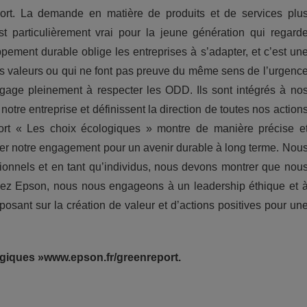
apport. La demande en matière de produits et de services plu
st particulièrement vrai pour la jeune génération qui regard
ppement durable oblige les entreprises à s’adapter, et c’est un
s valeurs ou qui ne font pas preuve du même sens de l’urgenc
gage pleinement à respecter les ODD. Ils sont intégrés à no
notre entreprise et définissent la direction de toutes nos action
ort « Les choix écologiques » montre de manière précise e
ter notre engagement pour un avenir durable à long terme. Nou
ionnels et en tant qu’individus, nous devons montrer que nou
ez Epson, nous nous engageons à un leadership éthique et 
osant sur la création de valeur et d’actions positives pour un
ogiques »www.epson.fr/greenreport.