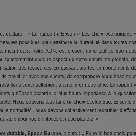
pe
, déclare : « Le rapport d’Epson « Les choix écologiques 
mesures possibles pour atteindre la durabilité dans toutes no
, inscrit dans notre ADN, est présent dans tout ce que nou
rer constamment chaque aspect de notre empreinte globale, d
’utilisation des ressources en passant par les comportements d
de travailler avec nos clients, de comprendre leurs besoins e
ravaillons continuellement à améliorer notre offre. Le rapport 
ients qu’Epson accorde la plus haute importance à la questio
anète. Nous pouvons tous faire un choix écologique. Ensemble
elle normalité’’, nous devons collectivement redoubler d’effort
s durable pour nos employés et notre planète. »
ent durable, Epson Europe
, ajoute : « Faire le bon choix pou