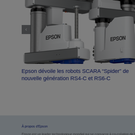
LA CRISE DES DÉCHETS DE VÊTEME
POUR ENFANTS EN FRANCE
der” de
À propos d’Epson
Epson est un leader technologique mondial qui se consacre à co-création de l
compactes et précises et ses technologies numériques pour connecter les perso
problèmes de société grâce à des innovations dans les domaines de l’impression