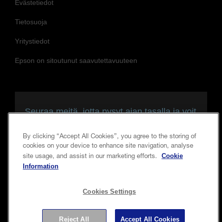
Tietosuoja
Yritystiedot
Epson on sitoutunut saavutettavuuteen
Seuraa meitä, jotta pysyt ajan tasalla ja voit
olla yhteydessä meihin
By clicking “Accept All Cookies”, you agree to the storing of
cookies on your device to enhance site navigation, analyse
Cookie
site usage, and assist in our marketing efforts.
Information
Cookies Settings
Copyright © 2026 Seiko Epson Corporation. Kaikki oikeudet
pidätetään.
Reject All
Accept All Cookies