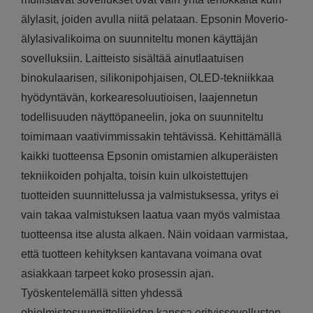
älylasit, joiden avulla niitä pelataan. Epsonin Moverio-
älylasivalikoima on suunniteltu monen käyttäjän
sovelluksiin. Laitteisto sisältää ainutlaatuisen
binokulaarisen, silikonipohjaisen, OLED-tekniikkaa
hyödyntävän, korkearesoluutioisen, laajennetun
todellisuuden näyttöpaneelin, joka on suunniteltu
toimimaan vaativimmissakin tehtävissä. Kehittämällä
kaikki tuotteensa Epsonin omistamien alkuperäisten
tekniikoiden pohjalta, toisin kuin ulkoistettujen
tuotteiden suunnittelussa ja valmistuksessa, yritys ei
vain takaa valmistuksen laatua vaan myös valmistaa
tuotteensa itse alusta alkaen. Näin voidaan varmistaa,
että tuotteen kehityksen kantavana voimana ovat
asiakkaan tarpeet koko prosessin ajan.
Työskentelemällä sitten yhdessä
ohjelmistosuunnittelijoiden kanssa erityissovellusten