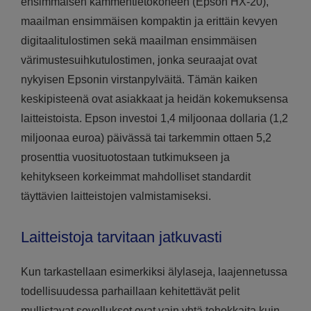
ensimmäisen kämmentietokoneen (Epson HX-20),
maailman ensimmäisen kompaktin ja erittäin kevyen
digitaalitulostimen sekä maailman ensimmäisen
värimustesuihkutulostimen, jonka seuraajat ovat
nykyisen Epsonin virstanpylväitä. Tämän kaiken
keskipisteenä ovat asiakkaat ja heidän kokemuksensa
laitteistoista. Epson investoi 1,4 miljoonaa dollaria (1,2
miljoonaa euroa) päivässä tai tarkemmin ottaen 5,2
prosenttia vuosituotostaan tutkimukseen ja
kehitykseen korkeimmat mahdolliset standardit
täyttävien laitteistojen valmistamiseksi.
Laitteistoja tarvitaan jatkuvasti
Kun tarkastellaan esimerkiksi älylaseja, laajennetussa
todellisuudessa parhaillaan kehitettävät pelit
mullistavat sovellukset ovat vain yhtä tehokkaita kuin