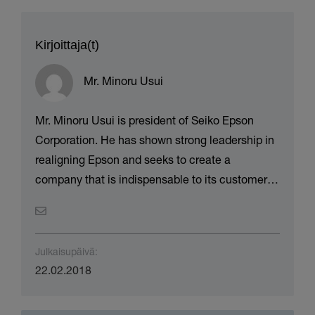
Kirjoittaja(t)
Mr. Minoru Usui
Mr. Minoru Usui is president of Seiko Epson
Corporation. He has shown strong leadership in
realigning Epson and seeks to create a
company that is indispensable to its customers
and society. Mr. Usui joined Epson in 1979 and
worked on developing thermal printers desktop
calculators. In 1988, he moved to the company’s
Julkaisupäivä:
inkjet printer development department and
22.02.2018
worked on Epson’s Micro Piezo technology
which lead to the creation of Epson’s first Micro
Piezo consumer printer. In 1997 he was made
Lataukset
general manager in charge of inkjet