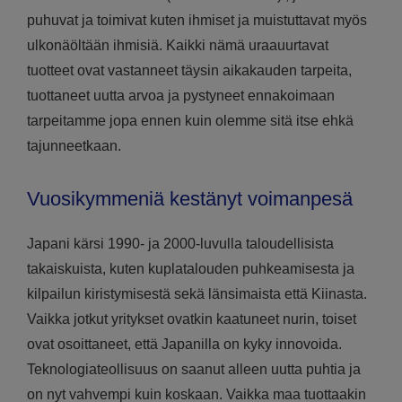
puhuvat ja toimivat kuten ihmiset ja muistuttavat myös
ulkonäöltään ihmisiä. Kaikki nämä uraauurtavat
tuotteet ovat vastanneet täysin aikakauden tarpeita,
tuottaneet uutta arvoa ja pystyneet ennakoimaan
tarpeitamme jopa ennen kuin olemme sitä itse ehkä
tajunneetkaan.
Vuosikymmeniä kestänyt voimanpesä
Japani kärsi 1990- ja 2000-luvulla taloudellisista
takaiskuista, kuten kuplatalouden puhkeamisesta ja
kilpailun kiristymisestä sekä länsimaista että Kiinasta.
Vaikka jotkut yritykset ovatkin kaatuneet nurin, toiset
ovat osoittaneet, että Japanilla on kyky innovoida.
Teknologiateollisuus on saanut alleen uutta puhtia ja
on nyt vahvempi kuin koskaan. Vaikka maa tuottaakin