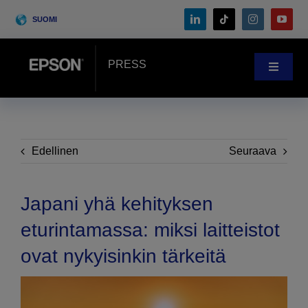
Skip
SUOMI
to
content
PRESS
Toggle
Navigat
Uutishuone
Asiakastarinat
Edellinen
Seuraava
Blogi
Japani yhä kehityksen
eturintamassa: miksi laitteistot
Tapahtumat
ovat nykyisinkin tärkeitä
Search
for: