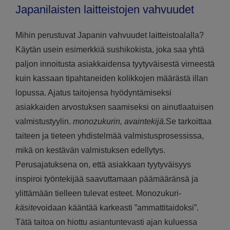
Japanilaisten laitteistojen vahvuudet
Mihin perustuvat Japanin vahvuudet laitteistoalalla?
Käytän usein esimerkkiä sushikokista, joka saa yhtä
paljon innoitusta asiakkaidensa tyytyväisestä virneestä
kuin kassaan tipahtaneiden kolikkojen määrästä illan
lopussa. Ajatus taitojensa hyödyntämiseksi
asiakkaiden arvostuksen saamiseksi on ainutlaatuisen
valmistustyylin.
monozukurin, avaintekijä.
Se tarkoittaa
taiteen ja tieteen yhdistelmää valmistusprosessissa,
mikä on kestävän valmistuksen edellytys.
Perusajatuksena on, että asiakkaan tyytyväisyys
inspiroi työntekijää saavuttamaan päämääränsä ja
ylittämään tielleen tulevat esteet. Monozukuri-
käsite
voidaan kääntää karkeasti ”ammattitaidoksi”.
Tätä taitoa on hiottu asiantuntevasti ajan kuluessa