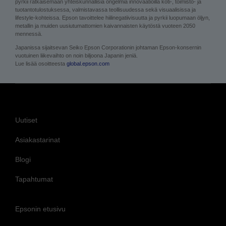
metallin ja muiden uusiutumattomien kaivannaisten käytöstä vuoteen 2050
mennessä.
Japanissa sijaitsevan Seiko Epson Corporationin johtaman Epson-konsernin
vuotuinen liikevaihto on noin biljoona Japanin jeniä.
Lue lisää osoitteesta
global.epson.com
Uutiset
Asiakastarinat
Blogi
Tapahtumat
Epsonin etusivu
Evästetiedot