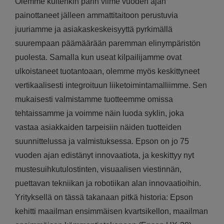
Olemme kuitenkin parin viime vuoden ajan
painottaneet jälleen ammattitaitoon perustuvia
juuriamme ja asiakaskeskeisyyttä pyrkimällä
suurempaan päämäärään paremman elinympäristön
puolesta. Samalla kun useat kilpailijamme ovat
ulkoistaneet tuotantoaan, olemme myös keskittyneet
vertikaalisesti integroituun liiketoimintamalliimme. Sen
mukaisesti valmistamme tuotteemme omissa
tehtaissamme ja voimme näin luoda syklin, joka
vastaa asiakkaiden tarpeisiin näiden tuotteiden
suunnittelussa ja valmistuksessa. Epson on jo 75
vuoden ajan edistänyt innovaatiota, ja keskittyy nyt
mustesuihkutulostinten, visuaalisen viestinnän,
puettavan tekniikan ja robotiikan alan innovaatioihin.
Yrityksellä on tässä takanaan pitkä historia: Epson
kehitti maailman ensimmäisen kvartsikellon, maailman