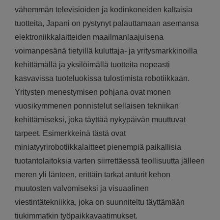
vähemmän televisioiden ja kodinkoneiden kaltaisia
tuotteita, Japani on pystynyt palauttamaan asemansa
elektroniikkalaitteiden maailmanlaajuisena
voimanpesänä tietyillä kuluttaja- ja yritysmarkkinoilla
kehittämällä ja yksilöimällä tuotteita nopeasti
kasvavissa tuoteluokissa tulostimista robotiikkaan.
Yritysten menestymisen pohjana ovat monen
vuosikymmenen ponnistelut sellaisen tekniikan
kehittämiseksi, joka täyttää nykypäivän muuttuvat
tarpeet. Esimerkkeinä tästä ovat
miniatyyrirobotiikkalaitteet pienempiä paikallisia
tuotantolaitoksia varten siirrettäessä teollisuutta jälleen
meren yli länteen, erittäin tarkat anturit kehon
muutosten valvomiseksi ja visuaalinen
viestintätekniikka, joka on suunniteltu täyttämään
tiukimmatkin työpaikkavaatimukset.