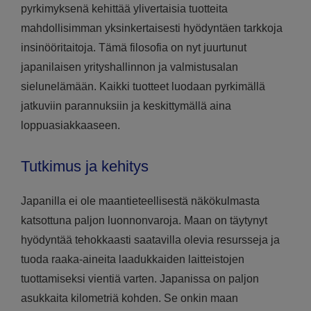
pyrkimyksenä kehittää ylivertaisia tuotteita
mahdollisimman yksinkertaisesti hyödyntäen tarkkoja
insinööritaitoja. Tämä filosofia on nyt juurtunut
japanilaisen yrityshallinnon ja valmistusalan
sielunelämään. Kaikki tuotteet luodaan pyrkimällä
jatkuviin parannuksiin ja keskittymällä aina
loppuasiakkaaseen.
Tutkimus ja kehitys
Japanilla ei ole maantieteellisestä näkökulmasta
katsottuna paljon luonnonvaroja. Maan on täytynyt
hyödyntää tehokkaasti saatavilla olevia resursseja ja
tuoda raaka-aineita laadukkaiden laitteistojen
tuottamiseksi vientiä varten. Japanissa on paljon
asukkaita kilometriä kohden. Se onkin maan