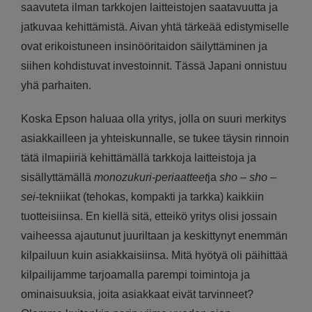
saavuteta ilman tarkkojen laitteistojen saatavuutta ja
jatkuvaa kehittämistä. Aivan yhtä tärkeää edistymiselle
ovat erikoistuneen insinööritaidon säilyttäminen ja
siihen kohdistuvat investoinnit. Tässä Japani onnistuu
yhä parhaiten.
Koska Epson haluaa olla yritys, jolla on suuri merkitys
asiakkailleen ja yhteiskunnalle, se tukee täysin rinnoin
tätä ilmapiiriä kehittämällä tarkkoja laitteistoja ja
sisällyttämällä
monozukuri-periaatteet
ja
sho
–
sho
–
sei
-tekniikat (tehokas, kompakti ja tarkka) kaikkiin
tuotteisiinsa. En kiellä sitä, etteikö yritys olisi jossain
vaiheessa ajautunut juuriltaan ja keskittynyt enemmän
kilpailuun kuin asiakkaisiinsa. Mitä hyötyä oli päihittää
kilpailijamme tarjoamalla parempi toimintoja ja
ominaisuuksia, joita asiakkaat eivät tarvinneet?