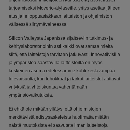
tarjoamiseksi Moverio-älylaseille, yritys asettaa jälleen
etusijalle loppuasiakkaan laitteiston ja ohjelmiston
välisessä siirtymävaiheessa.
Silicon Valleysta Japanissa sijaitseviin tutkimus- ja
kehityslaboratorioihin asti kaikki ovat samaa mieltä
siitä, että laitteistoja tarvitaan jatkuvasti. Innovatiivisilla
ja ympäristöä säästävillä laitteistoilla on myös
keskeinen asema edetessämme kohti kestävämpää
tulevaisuutta, kun tehokkaat ja tarkat laitteistot auttavat
yrityksiä ja yhteiskuntaa vähentämään
ympäristövaikutuksia.
Ei ehkä ole mikään yllätys, että ohjelmistojen
merkittävistä edistysaskeleista huolimatta mitään
näistä muutoksista ei saavuteta ilman laitteistoja