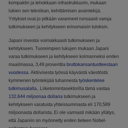
kompaktin ja tehokkaan infrastruktuurin, mukaan
lukien sen tekniikan, kehittämisen avaintekijä.
Yritykset ovat jo pitkään varanneet runsaasti varoja
tutkimukseen ja kehitykseen erinomaisin tuloksin.
Japani investoi voimakkaasti tutkimukseen ja
kehitykseen. Tuoreimpien lukujen mukaan Japani
varaa tutkimukseen ja kehitykseen kolmanneksi eniten
maailmassa, 3,49 prosenttia
bruttokansantuotteestaan
vuodessa.
Aktiivisesta työssä käyvästä väestöstä
kymmenen työntekijää tuhannesta
työskentelee
tutkimusalalla.
. Liiketoimintasektorilla tämä vastaa
132,644 miljoonaa dollaria
tutkimukseen ja
kehitykseen varatusta yhteissummasta eli 170,589
miljoonasta dollarista. Ei ole varmasti mikään yllätys,
että Japaniin on myönnetty eniten tieteen Nobel-