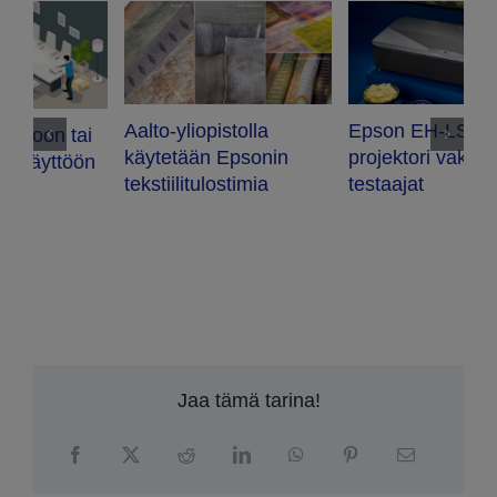
P
Epson EH-LS800
Luovaa
m
projektori vakuutti
tekstiilitulostusta Aalto-
nä
testaajat
yliopistolla
Jaa tämä tarina!