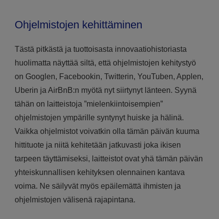
Ohjelmistojen kehittäminen
Tästä pitkästä ja tuottoisasta innovaatiohistoriasta
huolimatta näyttää siltä, että ohjelmistojen kehitystyö
on Googlen, Facebookin, Twitterin, YouTuben, Applen,
Uberin ja AirBnB:n myötä nyt siirtynyt länteen. Syynä
tähän on laitteistoja ”mielenkiintoisempien”
ohjelmistojen ympärille syntynyt huiske ja hälinä.
Vaikka ohjelmistot voivatkin olla tämän päivän kuuma
hittituote ja niitä kehitetään jatkuvasti joka ikisen
tarpeen täyttämiseksi, laitteistot ovat yhä tämän päivän
yhteiskunnallisen kehityksen olennainen kantava
voima. Ne säilyvät myös epäilemättä ihmisten ja
ohjelmistojen välisenä rajapintana.