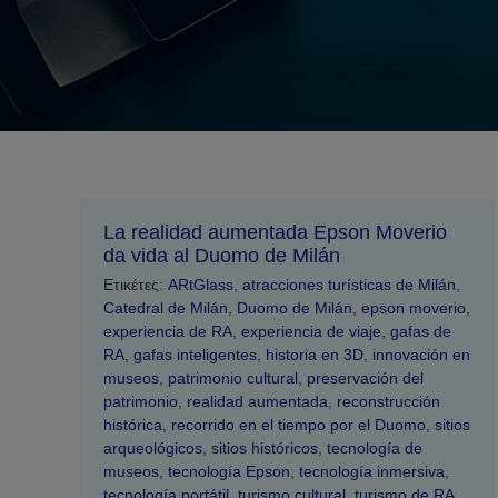
La realidad aumentada Epson Moverio
da vida al Duomo de Milán
Ετικέτες:
ARtGlass
,
atracciones turísticas de Milán
,
Catedral de Milán
,
Duomo de Milán
,
epson moverio
,
experiencia de RA
,
experiencia de viaje
,
gafas de
RA
,
gafas inteligentes
,
historia en 3D
,
innovación en
museos
,
patrimonio cultural
,
preservación del
patrimonio
,
realidad aumentada
,
reconstrucción
histórica
,
recorrido en el tiempo por el Duomo
,
sitios
arqueológicos
,
sitios históricos
,
tecnología de
museos
,
tecnología Epson
,
tecnología inmersiva
,
tecnología portátil
,
turismo cultural
,
turismo de RA
,