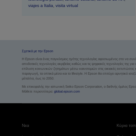
viajes a Italia
,
visita virtual
Σχετικά με την Epson
Η Epson είναι ένας παγκόσμιος ηγέτης τεχνολογίας αφοσιωμένος στο να συνδημ
αποδοτικές τεχνολογίες ακριβείας καθώς και τις ψηφιακές τεχνολογίες της για
επίλυση κοινωνικών ζητημάτων μέσω καινοτομιών στις οικιακές εκτυπώσεις και
παραγωγή, τα οπτικά μέσα και το lifestyle. Η Epson θα επιτύχει αρνητικό ι
μέταλλα, έως το 2050.
Με επικεφαλής την ιαπωνική Seiko Epson Corporation, ο διεθνής όμιλος Epson
Μάθετε περισσότερα:
global.epson.com
Νεα
Κύρια τοπ