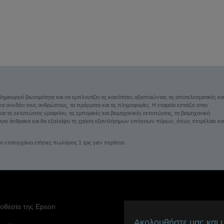
ιουργεί βιωσιμότητα και να εμπλουτίζει τις κοινότητες αξιοποιώντας τις αποτελεσματικές κα
 να συνδέει τους ανθρώπους, τα πράγματα και τις πληροφορίες. Η εταιρεία εστιάζει στην
 τις εκτυπώσεις γραφείου, τις εμπορικές και βιομηχανικές εκτυπώσεις, τη βιομηχανική
σοζύγιο άνθρακα και θα εξαλείψει τη χρήση εξαντλήσιμων υπόγειων πόρων, όπως πετρέλαιο κα
 επιτυγχάνει ετήσιες πωλήσεις 1 τρις γιεν περίπου.
οθεσία της Epson
Ακολουθήστε μας και μ