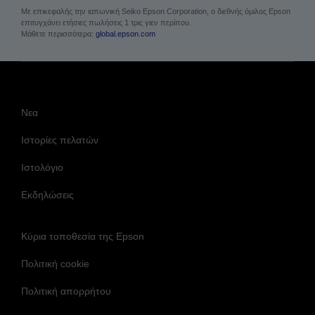
Με επικεφαλής την ιαπωνική Seiko Epson Corporation, ο διεθνής όμιλος Epson
επιτυγχάνει ετήσιες πωλήσεις 1 τρις γιεν περίπου.
Μάθετε περισσότερα:
global.epson.com
Νεα
Ιστορίες πελατών
Ιστολόγιο
Εκδηλώσεις
Κύρια τοποθεσία της Epson
Πολιτική cookie
Πολιτική απορρήτου