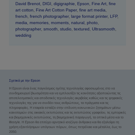
David Brenot
,
DIGI
,
digigraphie
,
Epson
,
Fine Art
,
fine
art cotton
,
Fine Art Cotton Paper
,
fine art media
,
french
,
french photographer
,
large format printer
,
LFP
,
media
,
memories
,
moments
,
natural
,
photo
,
photographer
,
smooth
,
studio
,
textured
,
Ultrasmooth
,
wedding
Σχετικά με την Epson
Η Epson είναι ένας παγκόσμιος ηγέτης τεχνολογίας αφοσιωμένος στο να
συνδημιουργεί βιωσιμότητα και να εμπλουτίζει τις κοινότητες αξιοποιώντας τις
αποτελεσματικές και αποδοτικές τεχνολογίες ακριβείας καθώς και τις ψηφιακές
τεχνολογίες της για να συνδέει τους ανθρώπους, τα πράγματα και τις
πληροφορίες. Η εταιρεία εστιάζει στην επίλυση κοινωνικών ζητημάτων μέσω
καινοτομιών στις οικιακές εκτυπώσεις και τις εκτυπώσεις γραφείου, τις εμπορικές
και βιομηχανικές εκτυπώσεις, τη βιομηχανική παραγωγή, τα οπτικά μέσα και το
lifestyle. Η Epson θα επιτύχει αρνητικό ισοζύγιο άνθρακα και θα εξαλείψει τη
χρήση εξαντλήσιμων υπόγειων πόρων, όπως πετρέλαιο και μέταλλα, έως το
2050.