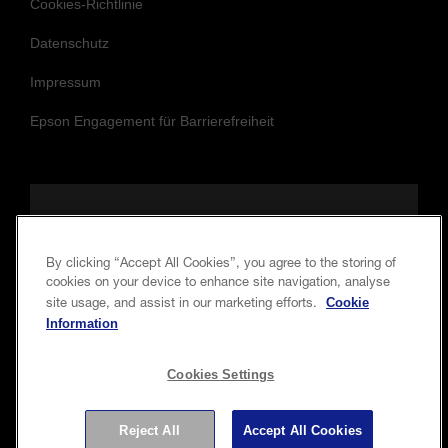
Cookies-Richtlinie
Datenschutz
Impressum
Epson Engagement für Barrierefreiheit
Folgen Sie uns, um auf dem Laufenden
und in Verbindung zu bleiben.
By clicking “Accept All Cookies”, you agree to the storing of
cookies on your device to enhance site navigation, analyse
Cookie
site usage, and assist in our marketing efforts.
Information
Cookies Settings
Reject All
Accept All Cookies
Copyright © 2026 Seiko Epson Corporation. Alle Rechte