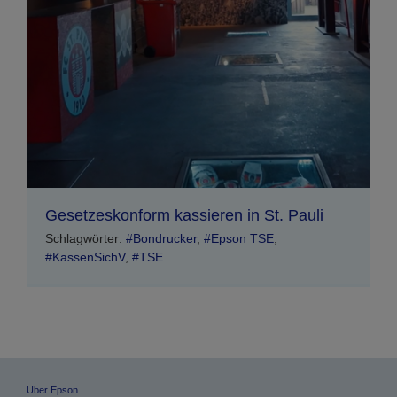
Gesetzeskonform kassieren in St. Pauli
Schlagwörter:
#Bondrucker
,
#Epson TSE
,
#KassenSichV
,
#TSE
Über Epson