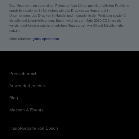
Das Unternehmen setzt einen Fokus auf das Lösen gesellschaftlicher Probleme
durch Innovationen in Bereichen wie das Drucken zu Hause und in
Unternehmen, das Drucken in Handel und Industrie, in der Fertigung sowie für
visuelle und Lifestylelösungen. Epson wird bis zum Jahr 2050 CO2-negativ
werden und keine unwiederbringlichen Ressourcen wie Öl und Metalle mehr
nutzen.
Mehr erfahren:
global.epson.com
Pressebereich
Anwenderberichte
Blog
Messen & Events
Hauptwebsite von Epson