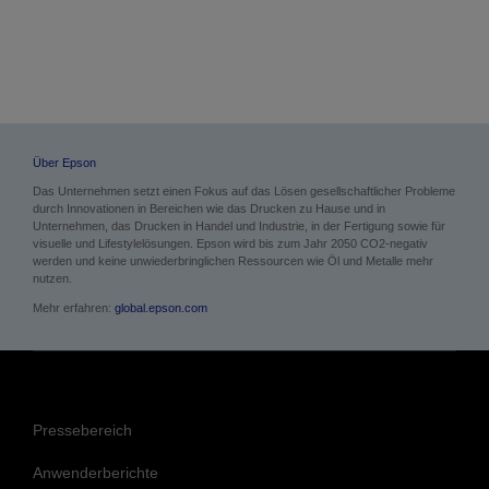
Über Epson
Das Unternehmen setzt einen Fokus auf das Lösen gesellschaftlicher Probleme
durch Innovationen in Bereichen wie das Drucken zu Hause und in
Unternehmen, das Drucken in Handel und Industrie, in der Fertigung sowie für
visuelle und Lifestylelösungen. Epson wird bis zum Jahr 2050 CO2-negativ
werden und keine unwiederbringlichen Ressourcen wie Öl und Metalle mehr
nutzen.
Mehr erfahren:
global.epson.com
Pressebereich
Anwenderberichte