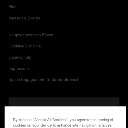
Blog
Messen & Events
Hauptwebsite von Epson
Cookies-Richtlinie
Datenschutz
Impressum
Epson Engagement für Barrierefreiheit
Folgen Sie uns, um auf dem Laufenden
und in Verbindung zu bleiben.
By clicking “Accept All Cookies”, you agree to the storing of
cookies on your device to enhance site navigation, analyse