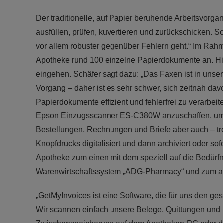
Der traditionelle, auf Papier beruhende Arbeitsvor
ausfüllen, prüfen, kuvertieren und zurückschicken. S
vor allem robuster gegenüber Fehlern geht.“ Im Rahm
Apotheke rund 100 einzelne Papierdokumente an. Hi
eingehen. Schäfer sagt dazu: „Das Faxen ist in unse
Vorgang – daher ist es sehr schwer, sich zeitnah da
Papierdokumente effizient und fehlerfrei zu verarbei
Epson Einzugsscanner ES-C380W anzuschaffen, um do
Bestellungen, Rechnungen und Briefe aber auch – tr
Knopfdrucks digitalisiert und dann archiviert oder so
Apotheke zum einen mit dem speziell auf die Bedür
Warenwirtschaftssystem „ADG-Pharmacy“ und zum an
„GetMyInvoices ist eine Software, die für uns den g
Wir scannen einfach unsere Belege, Quittungen und