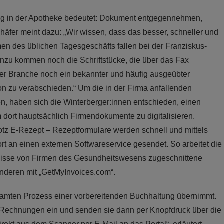
gang in der Apotheke bedeutet: Dokument entgegennehmen,
chäfer meint dazu: „Wir wissen, dass das besser, schneller und
en des üblichen Tagesgeschäfts fallen bei der Franziskus-
nzu kommen noch die Schriftstücke, die über das Fax
rer Branche noch ein bekannter und häufig ausgeübter
von zu verabschieden.“ Um die in der Firma anfallenden
ten, haben sich die Winterberger:innen entschieden, einen
rt hauptsächlich Firmendokumente zu digitalisieren.
otz E-Rezept – Rezeptformulare werden schnell und mittels
fort an einen externen Softwareservice gesendet. So arbeitet die
fnisse von Firmen des Gesundheitswesens zugeschnittene
deren mit „GetMyInvoices.com“.
esamten Prozess einer vorbereitenden Buchhaltung übernimmt.
 Rechnungen ein und senden sie dann per Knopfdruck über die