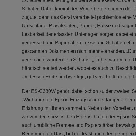
Zwischenspeicherung auf dem Apotheken-PC oder dire
Schäfer. Dabei kommt den Winterbergern:innen der
zugute, denn das Gerät verarbeitet problemlos eine V
Umschläge, Plastikkarten, Banner, Pässe und sogar B
Lesbarkeit der erfassten Unterlagen sorgen dabei ein
verbessert und Papierfalten, -risse und Schatten eli
gescannten Dokumenten nicht mehr vorhanden. „Durch
vereinfacht worden“, so Schäfer. „Früher waren alle
händisch sortiert werden, wobei es auch zu Beschädi
an dessen Ende hochwertige, gut verarbeitbare digit
Der ES-C380W gehört dabei schon zu der zweiten Sc
„Wir haben die Epson Einzugsscanner länger als ein 
Erfahrung mit ihnen sammeln. Neben den Vorteilen, d
wir von den spezifischen Eigenschaften der Epson S
auch unübliche Formate und Papierstärken bewältigt, 
Bedienung und last, but not least auch den geringe