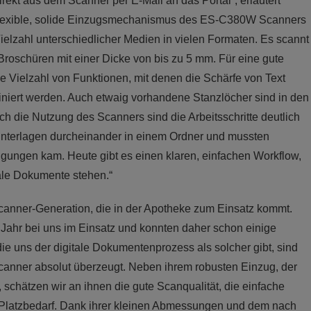
kt aus dem Scanner per E-Mail an das Portal“, erläutert
 flexible, solide Einzugsmechanismus des ES-C380W Scanners
ielzahl unterschiedlicher Medien in vielen Formaten. Es scannt
roschüren mit einer Dicke von bis zu 5 mm. Für eine gute
e Vielzahl von Funktionen, mit denen die Schärfe von Text
miniert werden. Auch etwaig vorhandene Stanzlöcher sind in den
 die Nutzung des Scanners sind die Arbeitsschritte deutlich
 Unterlagen durcheinander in einem Ordner und mussten
gungen kam. Heute gibt es einen klaren, einfachen Workflow,
ale Dokumente stehen.“
anner-Generation, die in der Apotheke zum Einsatz kommt.
Jahr bei uns im Einsatz und konnten daher schon einige
ie uns der digitale Dokumentenprozess als solcher gibt, sind
canner absolut überzeugt. Neben ihrem robusten Einzug, der
schätzen wir an ihnen die gute Scanqualität, die einfache
n Platzbedarf. Dank ihrer kleinen Abmessungen und dem nach