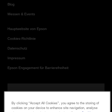
Blog
Messen & Events
Hauptwebsite von Epson
Cookies-Richtlinie
Datenschutz
Impressum
Epson Engagement für Barrierefreiheit
Folgen Sie uns, um auf dem Laufenden
und in Verbindung zu bleiben.
By clicking “Accept All Cookies”, you agree to the storing of
cookies on your device to enhance site navigation, analyse