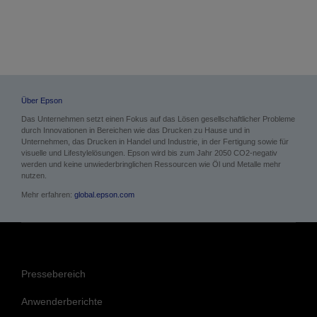
Über Epson
Das Unternehmen setzt einen Fokus auf das Lösen gesellschaftlicher Probleme
durch Innovationen in Bereichen wie das Drucken zu Hause und in
Unternehmen, das Drucken in Handel und Industrie, in der Fertigung sowie für
visuelle und Lifestylelösungen. Epson wird bis zum Jahr 2050 CO2-negativ
werden und keine unwiederbringlichen Ressourcen wie Öl und Metalle mehr
nutzen.
Mehr erfahren:
global.epson.com
Pressebereich
Anwenderberichte