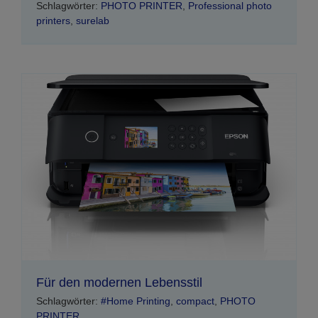
Schlagwörter:
PHOTO PRINTER
,
Professional photo
printers
,
surelab
Für den modernen Lebensstil
Schlagwörter:
#Home Printing
,
compact
,
PHOTO
PRINTER