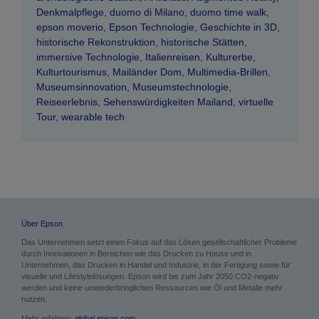
Denkmalpflege
,
duomo di Milano
,
duomo time walk
,
epson moverio
,
Epson Technologie
,
Geschichte in 3D
,
historische Rekonstruktion
,
historische Stätten
,
immersive Technologie
,
Italienreisen
,
Kulturerbe
,
Kulturtourismus
,
Mailänder Dom
,
Multimedia-Brillen
,
Museumsinnovation
,
Museumstechnologie
,
Reiseerlebnis
,
Sehenswürdigkeiten Mailand
,
virtuelle
Tour
,
wearable tech
Über Epson
Das Unternehmen setzt einen Fokus auf das Lösen gesellschaftlicher Probleme
durch Innovationen in Bereichen wie das Drucken zu Hause und in
Unternehmen, das Drucken in Handel und Industrie, in der Fertigung sowie für
visuelle und Lifestylelösungen. Epson wird bis zum Jahr 2050 CO2-negativ
werden und keine unwiederbringlichen Ressourcen wie Öl und Metalle mehr
nutzen.
Mehr erfahren:
global.epson.com