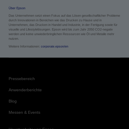
Über Epson
Das Unternehmen setzt einen Fokus auf das Lösen gesellschaftlicher Probleme
durch Innovationen in Bereichen wie das Drucken zu Hause und in
Unternehmen, das Drucken in Handel und Industrie, in der Fertigung sowie für
visuelle und Lifestylelösungen. Epson wird bis zum Jahr 2050 CO2-negativ
werden und keine unwiederbringlichen Ressourcen wie Öl und Metalle mehr
nutzen.
Weitere Informationen:
corporate.epson/en
Pressebereich
Anwenderberichte
Blog
Messen & Events