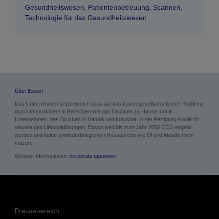
Gesundheitswesen
,
Patientenbetreuung
,
Scannen
,
Technologie für das Gesundheitswesen
Über Epson
Das Unternehmen setzt einen Fokus auf das Lösen gesellschaftlicher Probleme
durch Innovationen in Bereichen wie das Drucken zu Hause und in
Unternehmen, das Drucken in Handel und Industrie, in der Fertigung sowie für
visuelle und Lifestylelösungen. Epson wird bis zum Jahr 2050 CO2-negativ
werden und keine unwiederbringlichen Ressourcen wie Öl und Metalle mehr
nutzen.
Weitere Informationen:
corporate.epson/en
Pressebereich