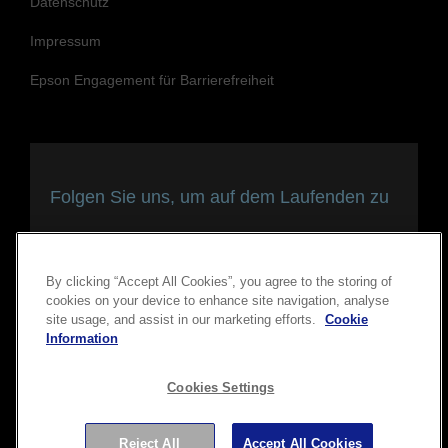
Datenschutz
Impressum
Epson Engagement für Barrierefreiheit
Folgen Sie uns, um auf dem Laufenden zu
bleiben und in Verbindung zu bleiben
By clicking “Accept All Cookies”, you agree to the storing of
cookies on your device to enhance site navigation, analyse
site usage, and assist in our marketing efforts.
Cookie
Information
Cookies Settings
Reject All
Accept All Cookies
Copyright © 2026 Seiko Epson Corporation. Alle Rechte