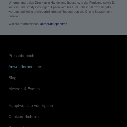
Unternehmen, das Drucken in Handel und Industrie, in der Fertigung sowie für
visuelle und Lifestylelösungen. Epson wird bis zum Jahr 2050 CO2-negativ
werden und keine unwiederbringlichen Ressourcen wie Öl und Metalle mehr
nutzen.
Weitere Informationen:
corporate.epson/en
Pressebereich
Anwenderberichte
Blog
Messen & Events
Hauptwebsite von Epson
Cookies-Richtlinie