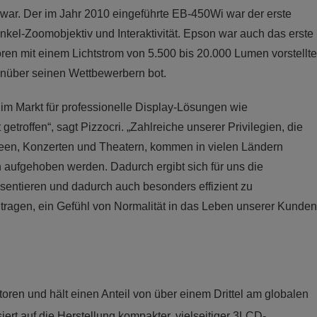
ar. Der im Jahr 2010 eingeführte EB-450Wi war der erste
kel-Zoomobjektiv und Interaktivität. Epson war auch das erste
ren mit einem Lichtstrom von 5.500 bis 20.000 Lumen vorstellte
enüber seinen Wettbewerbern bot.
im Markt für professionelle Display-Lösungen wie
troffen“, sagt Pizzocri. „Zahlreiche unserer Privilegien, die
een, Konzerten und Theatern, kommen in vielen Ländern
 aufgehoben werden. Dadurch ergibt sich für uns die
äsentieren und dadurch auch besonders effizient zu
ragen, ein Gefühl von Normalität in das Leben unserer Kunden
toren und hält einen Anteil von über einem Drittel am globalen
iert auf die Herstellung kompakter, vielseitiger 3LCD-