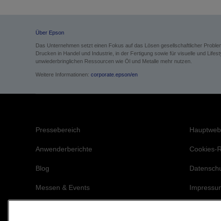
Über Epson
Das Unternehmen setzt einen Fokus auf das Lösen gesellschaftlicher Probl
Drucken in Handel und Industrie, in der Fertigung sowie für visuelle und Li
unwiederbringlichen Ressourcen wie Öl und Metalle mehr nutzen.
Weitere Informationen:
corporate.epson/en
Pressebereich
Hauptweb
Anwenderberichte
Cookies-Ri
Blog
Datensch
Messen & Events
Impressu
Epson Eng