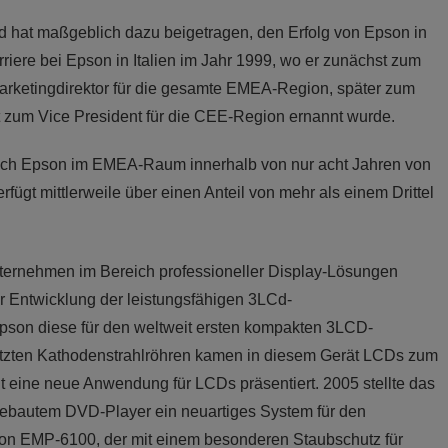
 und hat maßgeblich dazu beigetragen, den Erfolg von Epson in
riere bei Epson in Italien im Jahr 1999, wo er zunächst zum
 Marketingdirektor für die gesamte EMEA-Region, später zum
t zum Vice President für die CEE-Region ernannt wurde.
 sich Epson im EMEA-Raum innerhalb von nur acht Jahren von
fügt mittlerweile über einen Anteil von mehr als einem Drittel
ernehmen im Bereich professioneller Display-Lösungen
er Entwicklung der leistungsfähigen 3LCd-
Epson diese für den weltweit ersten kompakten 3LCD-
nutzten Kathodenstrahlröhren kamen in diesem Gerät LCDs zum
it eine neue Anwendung für LCDs präsentiert. 2005 stellte das
bautem DVD-Player ein neuartiges System für den
son EMP-6100, der mit einem besonderen Staubschutz für