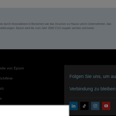
eme durch Innovationen in Bereichen wie das Drucken zu Hause und in Unternehmen, das
festylelösungen. Epson wird bis zum Jahr 2050 CO2-negativ werden und keine
site von Epson
Folgen Sie uns, um au
chtlinie
utz
Verbindung zu bleiben
m
agement für Barrierefreiheit