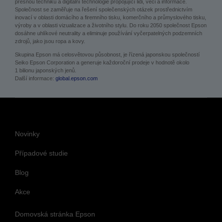
přesnou techniku a digitální technologie propojující lidi, věci a informace.
Společnost se zaměřuje na řešení společenských otázek prostřednictvím
inovací v oblasti domácího a firemního tisku, komerčního a průmyslového tisku,
výroby a v oblasti vizualizace a životního stylu. Do roku 2050 společnost Epson
dosáhne uhlíkové neutrality a eliminuje používání vyčerpatelných podzemních
zdrojů, jako jsou ropa a kovy.
Skupina Epson má celosvětovou působnost, je řízená japonskou společností
Seiko Epson Corporation a generuje každoroční prodeje v hodnotě okolo
1 bilionu japonských jenů.
Další informace:
global.epson.com
Novinky
Případové studie
Blog
Akce
Domovská stránka Epson