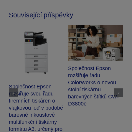
Související příspěvky
Společnost Epson
rozšiřuje řadu
E
ColorWorks o novou
o
Společnost Epson
stolní tiskárnu
v
rozšiřuje svou řadu
barevných štítků CW-
t
firemních tiskáren o
D3800e
P
vlajkovou loď v podobě
barevné inkoustové
multifunkční tiskárny
formátu A3, určený pro