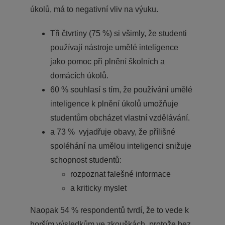
úkolů, má to negativní vliv na výuku.
Tři čtvrtiny (75 %) si všimly, že studenti
používají nástroje umělé inteligence
jako pomoc při plnění školních a
domácích úkolů.
60 % souhlasí s tím, že používání umělé
inteligence k plnění úkolů umožňuje
studentům obcházet vlastní vzdělávání.
a 73 % vyjadřuje obavy, že přílišné
spoléhání na umělou inteligenci snižuje
schopnost studentů:
rozpoznat falešné informace
a kriticky myslet
Naopak 54 % respondentů tvrdí, že to vede k
horším výsledkům ve zkouškách, protože bez