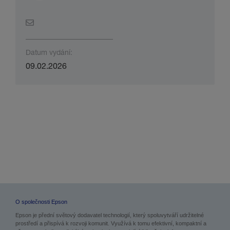
Datum vydání:
09.02.2026
O společnosti Epson
Epson je přední světový dodavatel technologií, který spoluvytváří udržitelné
prostředí a přispívá k rozvoji komunit. Využívá k tomu efektivní, kompaktní a