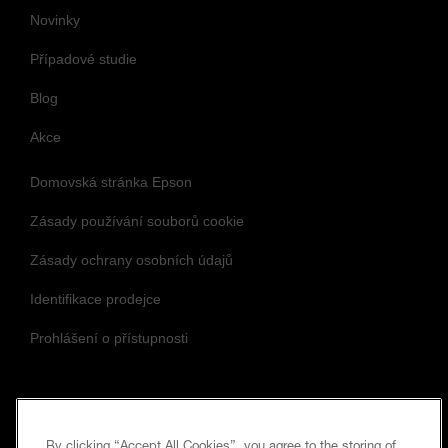
Novinky
Případové studie
Blog
Akce
Domovská stránka Epson
Zásady používání souborů cookie
Zásady ochrany osobních údajů
Identifikace prodejce
Prohlášení o přístupnosti
Sledujte nás a zůstaňte v obraze
By clicking “Accept All Cookies”, you agree to the storing of