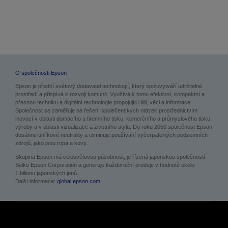
O společnosti Epson
Epson je přední světový dodavatel technologií, který spoluvytváří udržitelné
prostředí a přispívá k rozvoji komunit. Využívá k tomu efektivní, kompaktní a
přesnou techniku a digitální technologie propojující lidi, věci a informace.
Společnost se zaměřuje na řešení společenských otázek prostřednictvím
inovací v oblasti domácího a firemního tisku, komerčního a průmyslového tisku,
výroby a v oblasti vizualizace a životního stylu. Do roku 2050 společnost Epson
dosáhne uhlíkové neutrality a eliminuje používání vyčerpatelných podzemních
zdrojů, jako jsou ropa a kovy.
Skupina Epson má celosvětovou působnost, je řízená japonskou společností
Seiko Epson Corporation a generuje každoroční prodeje v hodnotě okolo
1 bilionu japonských jenů.
Další informace:
global.epson.com