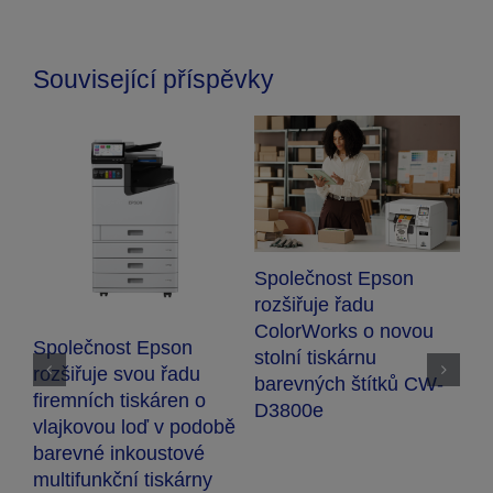
Související příspěvky
Společnost Epson
rozšiřuje řadu
E
ColorWorks o novou
o
Společnost Epson
stolní tiskárnu
v
rozšiřuje svou řadu
barevných štítků CW-
t
firemních tiskáren o
D3800e
P
vlajkovou loď v podobě
barevné inkoustové
multifunkční tiskárny