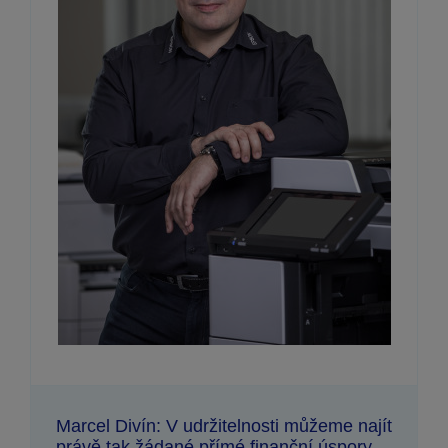
Marcel Divín: V udržitelnosti můžeme najít
právě tak žádané přímé finanční úspory