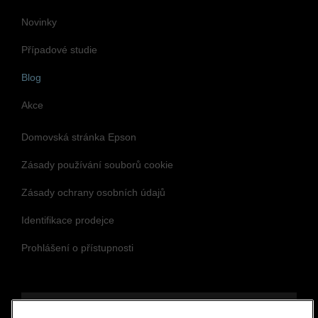
Novinky
Případové studie
Blog
Akce
Domovská stránka Epson
Zásady používání souborů cookie
Zásady ochrany osobních údajů
Identifikace prodejce
Prohlášení o přístupnosti