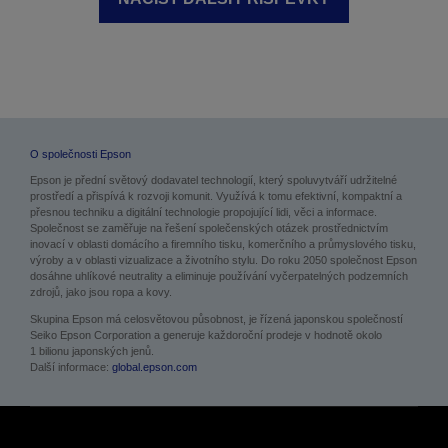
O společnosti Epson
Epson je přední světový dodavatel technologií, který spoluvytváří udržitelné
prostředí a přispívá k rozvoji komunit. Využívá k tomu efektivní, kompaktní a
přesnou techniku a digitální technologie propojující lidi, věci a informace.
Společnost se zaměřuje na řešení společenských otázek prostřednictvím
inovací v oblasti domácího a firemního tisku, komerčního a průmyslového tisku,
výroby a v oblasti vizualizace a životního stylu. Do roku 2050 společnost Epson
dosáhne uhlíkové neutrality a eliminuje používání vyčerpatelných podzemních
zdrojů, jako jsou ropa a kovy.
Skupina Epson má celosvětovou působnost, je řízená japonskou společností
Seiko Epson Corporation a generuje každoroční prodeje v hodnotě okolo
1 bilionu japonských jenů.
Další informace:
global.epson.com