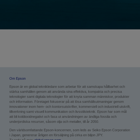
Om Epson
Epson är en global teknikledare som arbetar för att sam­skapa hållbarhet och
stärka samhällen genom att använda sina effektiva, kompakta och precisa
teknologier samt digitala teknologier för att knyta samman människor, produkter
och information. Företaget fokuserar på att lösa samhällsutmaningar genom
innovationer inom hem- och kontorsutskrifter, kommersiell och industriell utskrift,
tillverkning samt visuell kommunikation och livsstilsteknik. Epson har som mål
att bli koldioxidnegativt och fasa ut användningen av ändliga fossila och
underjordiska resurser, såsom olja och metaller, till år 2050.
Den världsomfattande Epson-koncernen, som leds av Seiko Epson Corporation
i Japan, genererar årligen en försäljning på cirka en biljon JPY.
Ta reda på mer:
global.epson.com