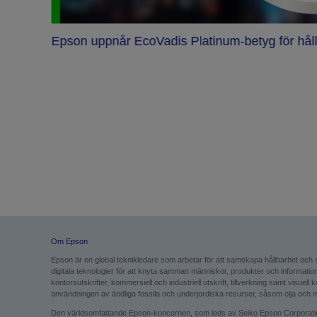
Epson uppnår EcoVadis Platinum-betyg för hållb
 P7300
Om Epson
Epson är en global teknikledare som arbetar för att sam­skapa hållbarhet och
digitala teknologier för att knyta samman människor, produkter och informat
kontorsutskrifter, kommersiell och industriell utskrift, tillverkning samt visuel
användningen av ändliga fossila och underjordiska resurser, såsom olja och meta
Den världsomfattande Epson-koncernen, som leds av Seiko Epson Corporation i