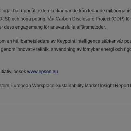
gar har uppnått externt erkännande från ledande miljöorganisat
(DJSI) och höga poäng från Carbon Disclosure Project (CDP) fö
er dess engagemang för ansvarsfulla affärsmetoder.
 en hållbarhetsledare av Keypoint Intelligence stärker vår pos
 genom innovativ teknik, användning av förnybar energi och rigo
tiativ, besök
www.epson.eu
estern European Workplace Sustainability Market Insight Report 