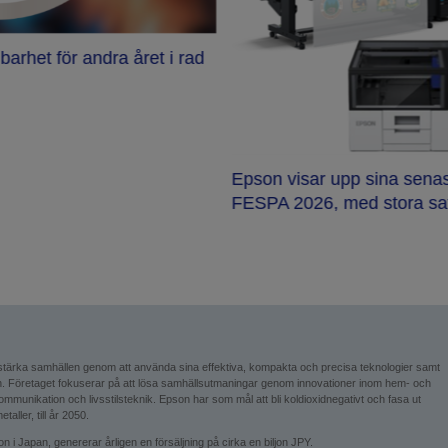
arhet för andra året i rad
Epson visar upp sina senas
FESPA 2026, med stora sat
 stärka samhällen genom att använda sina effektiva, kompakta och precisa teknologier samt
ion. Företaget fokuserar på att lösa samhällsutmaningar genom innovationer inom hem- och
l kommunikation och livsstilsteknik. Epson har som mål att bli koldioxidnegativt och fasa ut
ller, till år 2050.
 Japan, genererar årligen en försäljning på cirka en biljon JPY.