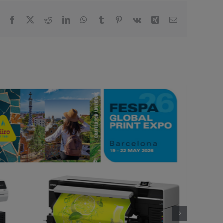
Facebook
X
Reddit
LinkedIn
WhatsApp
Tumblr
Pinterest
Vk
Xing
Email