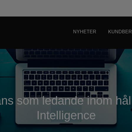
NYHETER
KUNDBER
ns som ledande inom håll
Intelligence