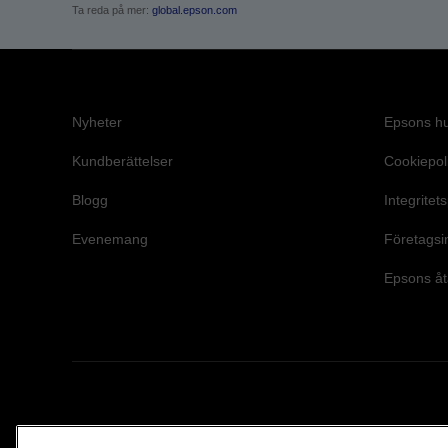
Ta reda på mer:
global.epson.com
Nyheter
Epsons h
Kundberättelser
Cookiepol
Blogg
Integritet
Evenemang
Företagsi
Epsons åt