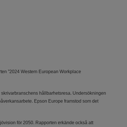
pporten ”2024 Western European Workplace
ll skrivarbranschens hållbarhetsresa. Undersökningen
h påverkansarbete. Epson Europe framstod som det
ljövision för 2050. Rapporten erkände också att