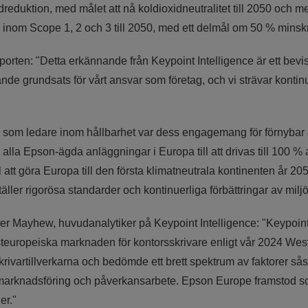
reduktion, med målet att nå koldioxidneutralitet till 2050 och med
inom Scope 1, 2 och 3 till 2050, med ett delmål om 50 % minskn
ten: "Detta erkännande från Keypoint Intelligence är ett bevis 
ande grundsats för vårt ansvar som företag, och vi strävar kontin
des som ledare inom hållbarhet var dess engagemang för förnybar
lla Epson-ägda anläggningar i Europa till att drivas till 100 % a
att göra Europa till den första klimatneutrala kontinenten år 
äller rigorösa standarder och kontinuerliga förbättringar av milj
r Mayhew, huvudanalytiker på Keypoint Intelligence: "Keypoint
teuropeiska marknaden för kontorsskrivare enligt vår 2024 We
skrivartillverkarna och bedömde ett brett spektrum av faktorer så
, marknadsföring och påverkansarbete. Epson Europe framstod s
er."