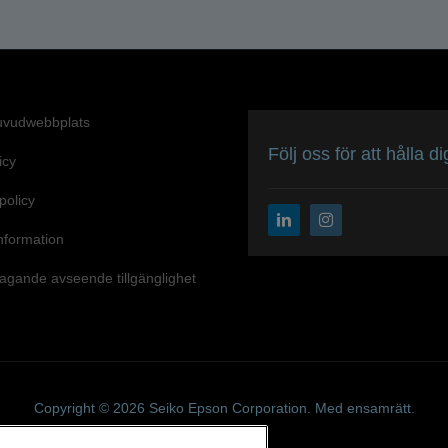
uvudwebbplats
Följ oss för att hålla 
icy
spolicy
nformation
agande avseende tillgänglighet
Copyright © 2026 Seiko Epson Corporation. Med ensamrätt.