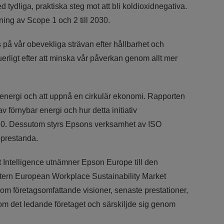
 tydliga, praktiska steg mot att bli koldioxidnegativa.
ing av Scope 1 och 2 till 2030.
på vår obevekliga strävan efter hållbarhet och
uerligt efter att minska vår påverkan genom allt mer
 energi och att uppnå en cirkulär ekonomi. Rapporten
v förnybar energi och hur detta initiativ
2050. Dessutom styrs Epsons verksamhet av ISO
öprestanda.
 Intelligence utnämner Epson Europe till den
stern European Workplace Sustainability Market
som företagsomfattande visioner, senaste prestationer,
om det ledande företaget och särskiljde sig genom