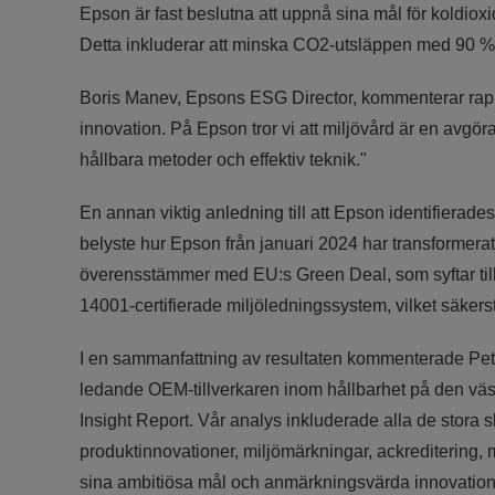
Epson är fast beslutna att uppnå sina mål för koldioxid
Detta inkluderar att minska CO2-utsläppen med 90 % 
Boris Manev, Epsons ESG Director, kommenterar rappor
innovation. På Epson tror vi att miljövård är en avgör
hållbara metoder och effektiv teknik."
En annan viktig anledning till att Epson identifiera
belyste hur Epson från januari 2024 har transformerat a
överensstämmer med EU:s Green Deal, som syftar till 
14001-certifierade miljöledningssystem, vilket säkerst
I en sammanfattning av resultaten kommenterade Pete
ledande OEM-tillverkaren inom hållbarhet på den väs
Insight Report. Vår analys inkluderade alla de stora 
produktinnovationer, miljömärkningar, ackreditering
sina ambitiösa mål och anmärkningsvärda innovation