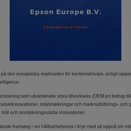
et på den europeiska marknaden för kontorsskrivare, enligt ra
elligence.
rsökning som utvärderade stora tillverkares (OEM:er) bidrag ti
produktinnovationer, miljömärkningar och marknadsförings- oc
a mål och anmärkningsvärda innovationer.
nde framsteg i sin hållbarhetsresa i linje med att uppnå sin mi